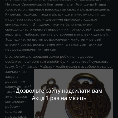
Не лише Європейський Континент, але і Азія ще до Різдва
Христового славилася винаходами своїх майстрів-механіків.
Китайські, індійські, і інші майстри ще в п'ятому столітті до
нашої ери створювали дивовижні приклади людської
винахідливості. В ті далекі часи не було властивих
сьогоднішнього людству виробничих потужностей, відкриттів,
верстата і глибоких пізнань у створенні металевих деталей.
Тоді, єдине, на що міг розраховувати майстер – це свій
власний розум, досвід і вмілі руки, а також уми таких же
першовідкривачів, як і він сам.
В основному, стародавні замки робилися з дерева –
особливо поширені такі вироби були на території сучасного
Іраку, Сирії, Китаю.
Майстри комбінували між собою металеві
запчастини і
засув, з
дерев'яним
корпусом, який
Дозвольте сайту надсилати вам
також
зміцнювався
Акції 1 раз на місяць
металевими
ребрами і
планками-
накладками.