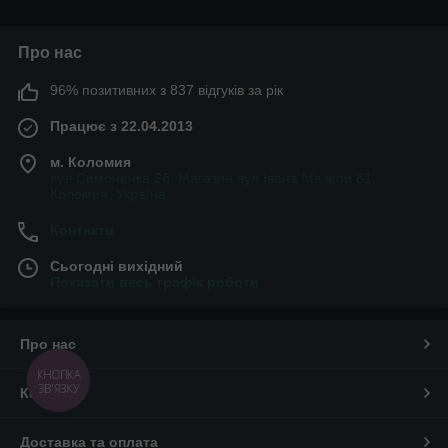
Про нас
96% позитивних з 837 відгуків за рік
Працює з 22.04.2013
м. Коломия
вул.Симоненка 2б. Магазин вул.Івана Мазепи 81,
Коломия, Україна
Контакти
Сьогодні вихідний
Показати весь графік роботи
Про нас
КНОПКА
ЗВ'ЯЗКУ
Контакти
Доставка та оплата