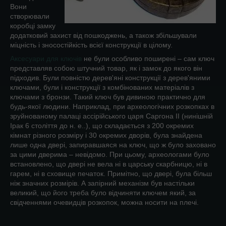
Вони
створювали
коробці замку
додатковий захист від пошкоджень, а також збільшували
міцність і зносостійкість всієї конструкції в цілому.
Аксесуари для ключів
не були особливо поширені – сам ключ
представляв собою штучний товар, як і замок до якого він
підходив. Були повністю дерев'яні конструкції з дерев'яними
ключами, були і конструкції з комбінованих матеріалів з
ключами з бронзи. Такий ключ був дивиною практично для
будь-якої людини. Наприклад, при археологічних розкопках в
зруйнованому палаці ассірійського царя Саргона II (нинішній
Ірак 6 століття до н. е..), що складається з 200 окремих
кімнат різного розміру і 30 окремих дворів, була знайдена
лише одна двері, запиравшаяся на ключ, що ж було заховано
за цими дверима – невідомо. При цьому, археологами було
встановлено, що двері не вела ні в царську скарбницю, ні в
гарем, ні в сховище печаток. Примітно, що двері, була більш
ніж значних розмірів. А запірний механізм був настільки
великий, що його треба було відчиняти ключем який, за
свідченнями очевидців розкопок, можна носити на плечі.