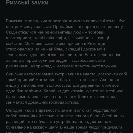
Римські замки
Римська Імперія, чия територія займала величезні землі, був
центром світу тих часів. Принаймні – в період свого розквіту.
Сюди стікалися найрізноманітніші люди – торговці,
авантюристи, вчені і філософи, і, звичайно ж – кращі
майстри. Можливо, саме з цієї причини в Римі тоді
створювалися чи не найбільш складні і досконалі в
технічному відношенні запірні пристрої. Багато технологічні
аспекти вперше були винайдені і застосовані саме
римлянами, наприклад – металеві пластинчасті пружини.
Суцільнометалеві замки зустрічалися нечасто, дозволити собі
такий пристрій могли лише багаті і знатні люди. Але навіть
якщо у виготовленні застосовувалася деревина, ключ все
одно був залізним. Карабіни для ключів, купити які в той час
було неможливо, значно полегшили б життя ключникам,
займалася домашнім господарством.
Сегодня, как и в древности, замки и ключи представляют
собой важнейший элемент повседневного быта. С той лишь
разницей, что сейчас эти устройства попадаются нам
буквально на каждом шагу. В наше время люди придумали
массу различных аксессуаров для ключей – кольца, брелки,