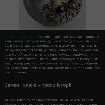
Карабіни для ключів
з'явилися порівняно недавно, і прийшли
з альпінізму і скелелазіння. До цього стандартним рішенням
були різні кільця, що використовуються аж до нинішніх днів.
Не можна точно сказати, де вперше почали носити карабіни
разом зі зв'язкою ключів, але одне можна стверджувати з
повною впевненістю – це прийшло з молодіжної культури. Їх
використовували не тільки для ключів – карабіни для брелків і
різних подібних прикрас деколи зовсім не вимагали наявності
самого ключа.
Замки і ключі – трохи історії
Якщо ж говорити про походження ключів і замків, то вони
з'явилися на сотні, тисячі років раніше, ніж карабіни для них.