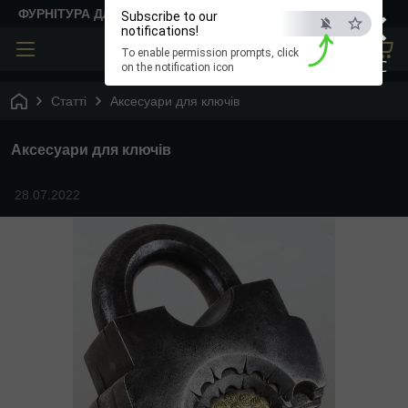
×
ФУРНІТУРА ДЛЯ ТВОРЧОСТІ
Subscribe to our
notifications!
To enable permission prompts, click
ESC
on the notification icon
Статті
Аксесуари для ключів
Аксесуари для ключів
28.07.2022