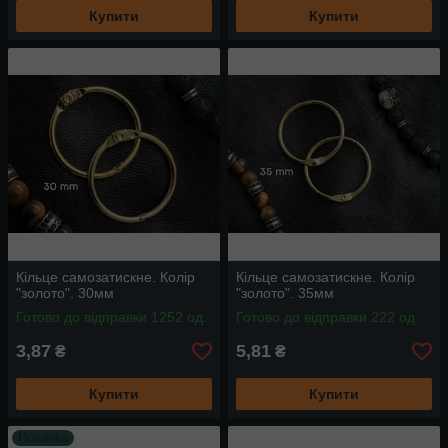
Купити
Купити
Кільце самозатискне. Колір
Кільце самозатискне. Колір
"золото". 30мм
"золото". 35мм
Готово до відправки 1252 од.
Готово до відправки 222 од.
3,87
5,81
₴
₴
Купити
Купити
Новинка