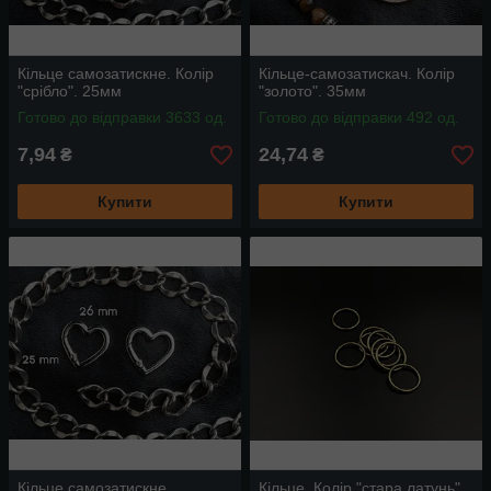
Кільце самозатискне. Колір
Кільце-самозатискач. Колір
"срібло". 25мм
"золото". 35мм
Готово до відправки 3633 од.
Готово до відправки 492 од.
7,94
24,74
₴
₴
Купити
Купити
Кільце самозатискне
Кільце. Колір "стара латунь".