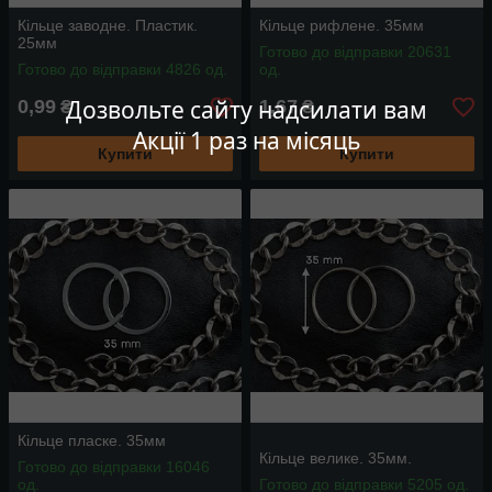
Кільце заводне. Пластик.
Кільце рифлене. 35мм
25мм
Готово до відправки 20631
Готово до відправки 4826 од.
од.
Дозвольте сайту надсилати вам
0,99
1,67
₴
₴
Акції 1 раз на місяць
Купити
Купити
Кільце пласке. 35мм
Кільце велике. 35мм.
Готово до відправки 16046
од.
Готово до відправки 5205 од.