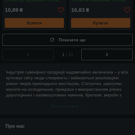
10,89
16,83
₴
₴
Купити
Купити
Показати ще
1
/ 19
Індустрія сувенірної продукції надзвичайно величезна – у всіх
куточках світу люди створюють і займаються реалізацією
різних творів прикладного мистецтва. Статуетки, шкатулки,
магніти на холодильник, прикраси з використанням різних
дорогоцінних і напівкоштовних каменів, брелоки, вироби з
дерева – список можна продовжувати до нескінченності.
Показати все
Фурнітура як невід'ємна частина
творчості
Про нас
Однак, для того щоб створити будь-який сувенір потрібно не
тільки сировину (гіпс, дерево, пластик і т. д.), але і