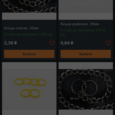
Кільце рифлене. 28мм
Кільце пласке. 33мм
Готово до відправки 10728
Готово до відправки 1466 од.
од.
2,38
0,64
₴
₴
Купити
Купити