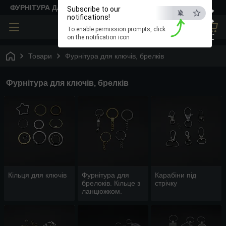
×
ФУРНІТУРА ДЛЯ ТВОРЧОСТІ
Subscribe to our
notifications!
To enable permission prompts, click
ESC
on the notification icon
Товари
Фурнітура для ключів, брелків
Фурнітура для ключів, брелків
Кільця для ключів
Фурнітура для
Карабіни під
брелоків. Кільце з
стрічку
ланцюжком.