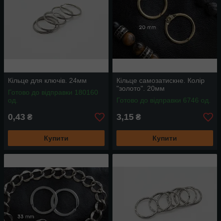
Кільце для ключів. 24мм
Кільце самозатискне. Колір
"золото". 20мм
Готово до відправки 180160
од.
Готово до відправки 6746 од.
0,43
3,15
₴
₴
Купити
Купити