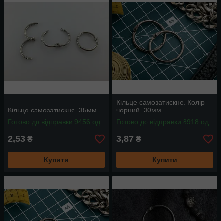
Кільце самозатискне. Колір
Кільце самозатискне. 35мм
чорний. 30мм
Готово до відправки 9456 од.
Готово до відправки 8918 од.
2,53
3,87
₴
₴
Купити
Купити