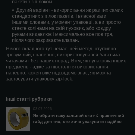
пакети з зіп локом.
Другий варіант - використання як раз тих самих
стандартних зіп лок пакетів, і власної ваги.
Іншими словами, у момент упаковці, а ви просто
стаєте колінами на свій пуховик, або ковдру,
руками видавлює і максимально все повітря,
після чого закриваєте клапан.
Нічого складного тут немає, цей метод інтуїтивно
зрозумілий, і напевно, використовувався багатьма
читачами і без наших порад. Втім, як і упаковка інших
предметів - адже за півстоліття використання,
напевно, кожен вже підсвідомо знає, як можна
застосувати упаковку zip-lock.
Інші статті рубрики
03.07.2026
Як обрати пакувальний скотч: практичний
гайд для тих, хто хоче упакувати надійно