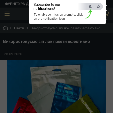
×
ФУРНІТУРА ДЛЯ ТВОРЧОСТІ
Subscribe to our
notifications!
To enable permission prompts, click
ESC
on the notification icon
Статті
Використовуємо зіп лок пакети ефективно
Використовуємо зіп лок пакети ефективно
28.09.2020