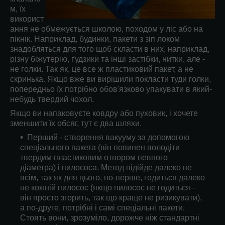
м, їх
використ
ання не обмежується школою, походом у ліс або на
пікнік. Наприклад, будинки, пакети з зіп локом
знадобляться для того щоб скласти в них, наприклад,
різну біжутерію, ґудзики та інші застібки, нитки, але -
не голки. Так як, це все ж пластиковий пакет, а не
скринька. Якщо вже ви вирішили покласти туди голки,
попередньо їх потрібно обов'язково упакувати в який-
небудь твердий чохол.
Якщо ви напаковуєте ковдру або пуховик, і хочете
зменшити їх обсяг, тут є два шляхи.
Перший - створення вакууму за допомогою
спеціального пакета (він повинен володіти
твердим пластиковим отвором певного
діаметра) і пилососа. Метод підійде далеко не
всім, так як для цього, по-перше, годиться далеко
не кожній пилосос (якщо пилосос не годиться -
він просто згорить, так що краще не ризикувати),
а по-друге, потрібні і самі спеціальні пакети.
Стоять вони, зрозуміло, дорожче ніж стандартні