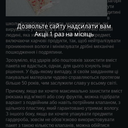
загорн
ути
дитині
в
школу бутерброди і фрукти, молодим людям, які
Дозвольте сайту надсилати вам
вирушають у подорож в ліс, так і практично кожній
Акції 1 раз на місяць
людині, яка хоче упакувати той чи інший предмет,
включаючи харчові продукти, так, щоб нейтралізувати
проникнення вологи і мінімізувати дрібні механічні
пошкодження і подряпини.
Зрозуміло, від ударів або поштовхів захистити вміст
пакета не вдасться, однак, для цього існують інші
рішення. У будь-якому випадку, зі своїм завданням ці
пакувальні матеріали чудово справляються протягом
більше 50 років, чим заслужили славу у всьому світі.
Причому, якщо ви хочете максимально захистити вміст
рюкзака від м'якоті або соку фруктів, можна підібрати
варіант з подвійним або навіть потрійним клапаном, з
щільного пластику, який гарантовано утримає вологу.
З іншого боку, якщо ви хочете упакувати предмети
гардероба, зовсім не обов'язково використовувати
пакет з такою кількістю клапанів, можна обійтися