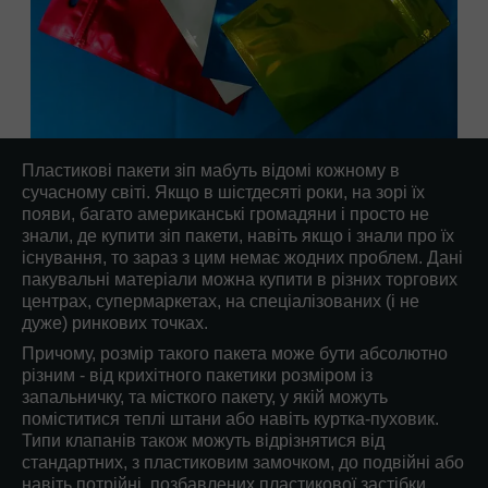
Пластикові пакети зіп мабуть відомі кожному в
сучасному світі. Якщо в шістдесяті роки, на зорі їх
появи, багато американські громадяни і просто не
знали, де купити зіп пакети, навіть якщо і знали про їх
існування, то зараз з цим немає жодних проблем. Дані
пакувальні матеріали можна купити в різних торгових
центрах, супермаркетах, на спеціалізованих (і не
дуже) ринкових точках.
Причому, розмір такого пакета може бути абсолютно
різним - від крихітного пакетики розміром із
запальничку, та місткого пакету, у якій можуть
поміститися теплі штани або навіть куртка-пуховик.
Типи клапанів також можуть відрізнятися від
стандартних, з пластиковим замочком, до подвійні або
навіть потрійні, позбавлених пластикової застібки.