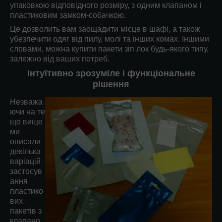
упаковкою відповідного розміру, з одним клапаном і
пластиковим замком-собачкою.
Це дозволить вам заощадити місце в шафі, а також
убезпечити одяг від пилу, молі та інших комах. Іншими
словами, можна купити пакети зіп лок будь-якого типу,
залежно від ваших потреб.
Інтуїтивно зрозуміле і функціональне
рішення
Незважа
ючи на те
що вище
ми
описали
декілька
варіацій
застосув
ання
пластико
вих
пакетів з
клапано