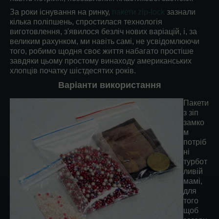
За роки існування на ринку,
пакети zip-lock
зазнали
кілька поліпшень, спростилася технологія
виготовлення, з'явилося безліч нових варіацій, і, за
великим рахунком, ми навіть самі, не усвідомлюючи
того, робимо щодня своє життя набагато простіше
завдяки цьому простому винаходу американських
хлопців початку шістдесятих років.
Варіанти використання
Пакети
з зіп
замко
м
потріб
ні
турбот
ливій
мамі,
для
того
щоб