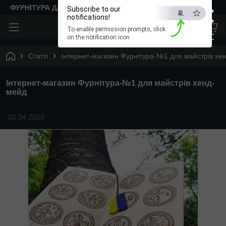
×
ФУРНІТУРА ДЛЯ ТВОРЧОСТІ
Subscribe to our
notifications!
To enable permission prompts, click
ESC
on the notification icon
Статті
Інтернет-магазин Фурнітура-№1 для майстрів хе
Інтернет-магазин Фурнітура-№1 для майстрів хенд-
мейд
02.04.2023