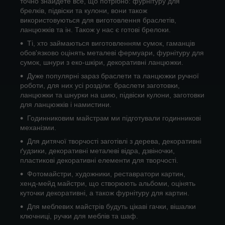
точно знайдете все, що потрібно: фурнітуру для
брелків, підвіски та кулони, вони також
використовуються для виготовлення браслетів,
ланцюжків та ін. Також у нас є готові брелоки.
Ті, хто займаються виготовленням сумок, гаманців
обов'язково оцінять металеві фермуари, фурнітуру для
сумок, шнури з еко-шкіри, декоративні ланцюжки.
Дуже популярні зараз браслети та ланцюжки ручної
роботи, для них усі розділи: браслети заготовки,
ланцюжки та шнурки на шию, підвіски кулони, заготовки
для ланцюжків і намистини.
Годинниковим майстрам ми підготували годинникові
механізми.
Для дитячої творчості заготівлі з дерева, декоративні
ґудзики, декоративні металеві відра, дзвіночки,
пластикові декоративні елементи для творчості.
Фотомайстри, художники, реставратори картин,
хенд-мейд майстри, що створюють альбоми, оцінять
куточки декоративні, а також фурнітуру для картин.
Для меблевих майстрів будуть цікаві гачки, вішалки
ключниці, ручки для меблів та шаф.