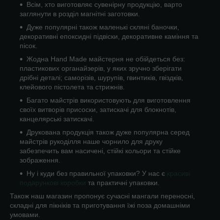
Всім, хто виготовляє сувенірну продукцію, варто
заглянути в розділ магнітні заготовки.
Дуже популярні також маленькі скляні баночки,
декоративні епоксидні підвіски, декоративне каміння та
пісок.
Жодна Hand Made майстерня не обійдеться без:
пластикових органайзерів, у яких зручно зберігати
дрібні деталі; саморізів, шурупів, гвинтиків, гвіздків,
клейового пістолета та стрижнів.
Багато майстрів використовують для виготовлення
своїх витворів присоски, затискачі для блокнотів,
канцелярські затискачі.
Друкована продукція також дуже популярна серед
майстрів рукоділля наше чорнило для друку
забезпечить вам насичені, стійкі кольори та стійке
зображення.
Ну і куди без правильної упаковки? У нас є
красиві
подарункові коробки
та практичні упаковки.
Також наш магазин пропонує сучасні мангали переносні,
складні для пікніків та приготування їжі поза домашніми
умовами.