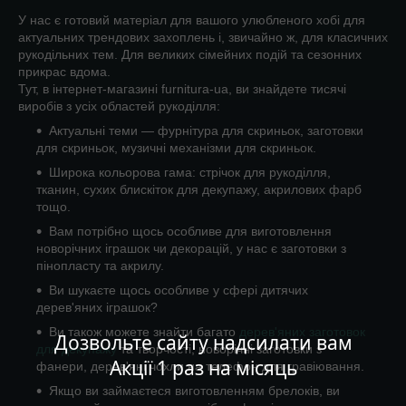
У нас є готовий матеріал для вашого улюбленого хобі для
актуальних трендових захоплень і, звичайно ж, для класичних
рукодільних тем. Для великих сімейних подій та сезонних
прикрас вдома.
Тут, в інтернет-магазині furnitura-ua, ви знайдете тисячі
виробів з усіх областей рукоділля:
Актуальні теми — фурнітура для скриньок, заготовки
для скриньок, музичні механізми для скриньок.
Широка кольорова гама: стрічок для рукоділля,
тканин, сухих блискіток для декупажу, акрилових фарб
тощо.
Вам потрібно щось особливе для виготовлення
новорічних іграшок чи декорацій, у нас є заготовки з
пінопласту та акрилу.
Ви шукаєте щось особливе у сфері дитячих
дерев'яних іграшок?
Ви також можете знайти багато
дерев'яних заготовок
Дозвольте сайту надсилати вам
для декупажу
та творчості, новорічні заготовки з
Акції 1 раз на місяць
фанери, дерев'яні чохли на телефон для гравіювання.
Якщо ви займаєтеся виготовленням брелоків, ви