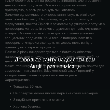
тільки особливо міцні на розрив та згинання, але й безпечні
для харчових продуктів. Основна форма зазвичай
прямокутна, а розміри можуть змінюватись.
Залежно від можливого використання існують різні види
пакетів на блискавці. Наприклад, моделі з полями для
маркування, пакети Ziplock із захистом від ультрафіолету чи з
непрозорих матеріалів рекомендуються для світлочутливих
товарів. Останні також корисні для непомітної упаковки
спеціальних предметів. Крім того, є паперові пакети з
прозорим оглядовим віконцем, які дозволяють вигідно
презентувати харчові продукти.
Пакети Ziplock використовуються в багатьох областях,
наприклад, для упакування продуктів харчування, дрібних
Дозвольте сайту надсилати вам
деталей, але вони також дуже практичні удома. Пакети
Акції 1 раз на місяць
мають товщину 50 мкм тому дуже міцні, підходять пакети для
заморозки і нагрівання. Високоякісний замок простий у
використанні і може закриватися кілька разів.
Характеристики:
Товщина: 50 мкм.
На поверхні можна писати перманентним маркером.
З надійним притискним замком.
Харчова безпека.