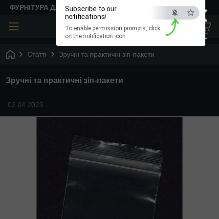
×
ФУРНІТУРА ДЛЯ ТВОРЧОСТІ
Subscribe to our
notifications!
To enable permission prompts, click
ESC
on the notification icon
Статті
Зручні та практичні зіп-пакети
Зручні та практичні зіп-пакети
02.04.2023