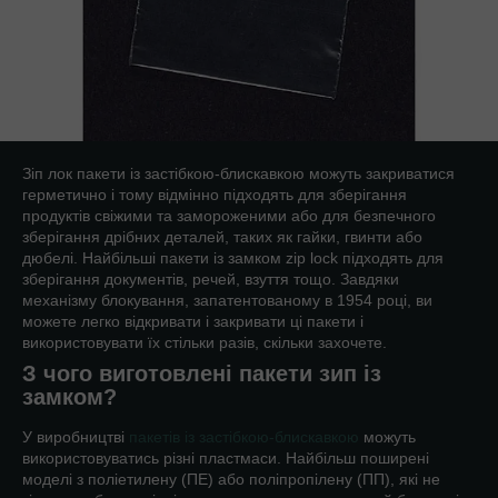
Зіп лок пакети із застібкою-блискавкою можуть закриватися
герметично і тому відмінно підходять для зберігання
продуктів свіжими та замороженими або для безпечного
зберігання дрібних деталей, таких як гайки, гвинти або
дюбелі. Найбільші пакети із замком zip lock підходять для
зберігання документів, речей, взуття тощо. Завдяки
механізму блокування, запатентованому в 1954 році, ви
можете легко відкривати і закривати ці пакети і
використовувати їх стільки разів, скільки захочете.
З чого виготовлені пакети зип із
замком?
У виробництві
пакетів із застібкою-блискавкою
можуть
використовуватись різні пластмаси. Найбільш поширені
моделі з поліетилену (ПЕ) або поліпропілену (ПП), які не