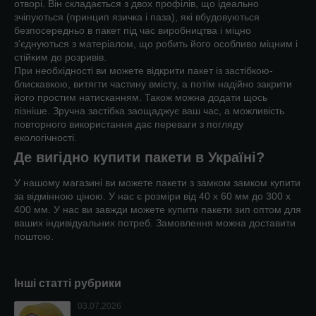
отворі. Він складається з двох профілів, що ідеально
зчіпуються (принцип язичка і паза), які вбудовуються
безпосередньо в пакет під час виробництва і міцно
з'єднуються з матеріалом, що робить його особливо міцним і
стійким до розривів.
При необхідності ви можете відкрити пакет із застібкою-
блискавкою, витягти частину вмісту, а потім надійно закрити
його простим натисканням. Також можна додати щось
пізніше. Зручна застібка заощаджує ваш час, а можливість
повторного використання дає переваги з погляду
екологічності.
Де вигідно купити пакети в Україні?
У нашому магазині ви можете пакети з замком замком купити
за відмінною ціною. У нас є розміри від 40 х 60 мм до 300 х
400 мм. У нас ви завжди можете купити пакети зип оптом для
ваших індивідуальних потреб. Замовлення можна доставити
поштою.
Інші статті рубрики
03.07.2026