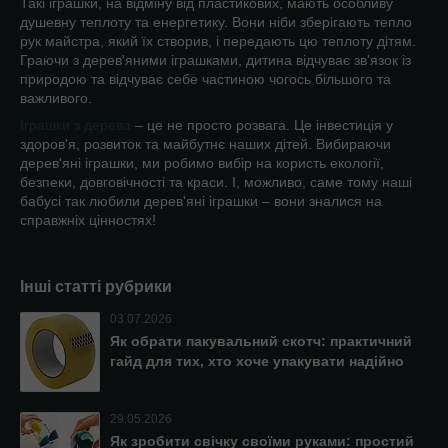
Такі іграшки, на відміну від пластикових, мають особливу
душевну теплоту та енергетику. Вони ніби зберігають тепло
рук майстра, який їх створив, і передають цю теплоту дітям.
Граючи з дерев'яними іграшками, дитина відчуває зв'язок із
природою та відчуває себе частиною чогось більшого та
важливого.
Іграшки з дерева
– це не просто розвага. Це інвестиція у
здоров'я, розвиток та майбутнє наших дітей. Вибираючи
дерев'яні іграшки, ми робимо вибір на користь екології,
безпеки, довговічності та краси. І, можливо, саме тому наші
бабусі так любили дерев'яні іграшки – вони зналися на
справжніх цінностях!
Інші статті рубрики
03.07.2026
Як обрати пакувальний скотч: практичний
гайд для тих, хто хоче упакувати надійно
29.05.2026
Як зробити свічку своїми руками: простий