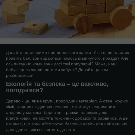
Давайте поговоримо про дерев'яні іграшки. У світі, де пластик
править бал, вони здаються чимось із минулого, правда? Але
ось питання: чому вони досі такі популярні? Може, наші
бабусі щось знали, чого ми забули? Давайте разом
розберемося!
Екологія та безпека – це важливо,
погодьтеся?
Дерево - це, як не крути, природний матеріал. А отже, жодної
хімії, жодних шкідливих речовин, які можуть спричинити
алергію у малюка. Дерев'яні іграшки, на відміну від
пластикових, не містять токсичних добавок та барвників. А це
означає, що вони абсолютно безпечні навіть для найменших
дослідників, які все тягнуть до рота.