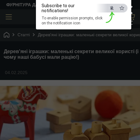
×
ФУРНІТУРА ДЛЯ ТВОРЧОСТІ
Subscribe to our
notifications!
To enable permission prompts, click
ESC
on the notification icon
Статті
Дерев'яні іграшки: маленькі секрети великої корис
Дерев'яні іграшки: маленькі секрети великої користі (і
чому наші бабусі мали рацію!)
04.02.2025