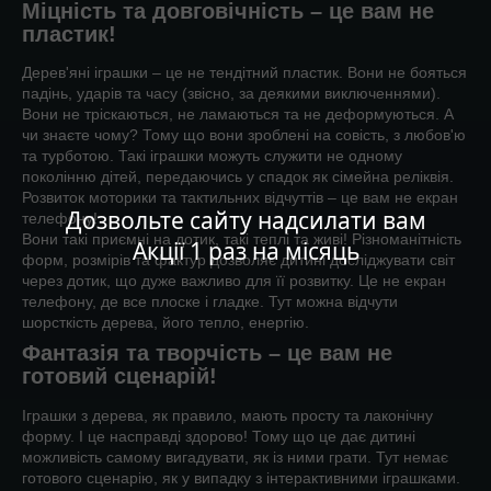
Міцність та довговічність – це вам не
пластик!
Дерев'яні іграшки – це не тендітний пластик. Вони не бояться
падінь, ударів та часу (звісно, за деякими виключеннями).
Вони не тріскаються, не ламаються та не деформуються. А
чи знаєте чому? Тому що вони зроблені на совість, з любов'ю
та турботою. Такі іграшки можуть служити не одному
поколінню дітей, передаючись у спадок як сімейна реліквія.
Розвиток моторики та тактильних відчуттів – це вам не екран
Дозвольте сайту надсилати вам
телефону!
Вони такі приємні на дотик, такі теплі та живі! Різноманітність
Акції 1 раз на місяць
форм, розмірів та фактур дозволяє дитині досліджувати світ
через дотик, що дуже важливо для її розвитку. Це не екран
телефону, де все плоске і гладке. Тут можна відчути
шорсткість дерева, його тепло, енергію.
Фантазія та творчість – це вам не
готовий сценарій!
Іграшки з дерева, як правило, мають просту та лаконічну
форму. І це насправді здорово! Тому що це дає дитині
можливість самому вигадувати, як із ними грати. Тут немає
готового сценарію, як у випадку з інтерактивними іграшками.