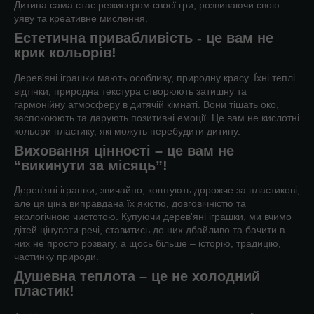
Дитина сама стає режисером своєї гри, розвиваючи свою
уяву та креативне мислення.
Естетична привабливість - це вам не
крик кольорів!
Дерев'яні іграшки мають особливу, природну красу. Їхні теплі
відтінки, природна текстура створюють затишну та
гармонійну атмосферу в дитячій кімнаті. Вони тішать око,
заспокоюють та дарують позитивні емоції. Це вам не кислотні
кольори пластику, які можуть перебудити дитину.
Виховання цінності – це вам не
“викинути за місяць”!
Дерев'яні іграшки, звичайно, коштують дорожче за пластикові,
але ця ціна виправдана їх якістю, довговічністю та
екологічною чистотою. Купуючи дерев'яні іграшки, ми вчимо
дітей цінувати речі, ставитись до них дбайливо та бачити в
них не просто розвагу, а щось більше – історію, традицію,
частинку природи.
Душевна теплота – це не холодний
пластик!