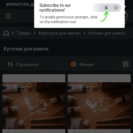
×
ФУРНІТУРА ДЛЯ ТВОРЧОСТІ
Subscribe to our
notifications!
To enable permission prompts, click
ESC
on the notification icon
Товари
Фурнітура для картин
Куточки для рамок.
Куточки для рамок.
Сортування
0
Фільтри