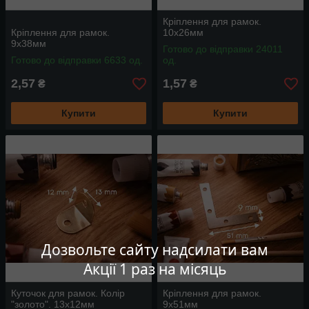
Кріплення для рамок.
Кріплення для рамок.
10х26мм
9х38мм
Готово до відправки 24011
Готово до відправки 6633 од.
од.
2,57
1,57
₴
₴
Купити
Купити
Дозвольте сайту надсилати вам
Акції 1 раз на місяць
Куточок для рамок. Колір
Кріплення для рамок.
"золото". 13х12мм
9х51мм