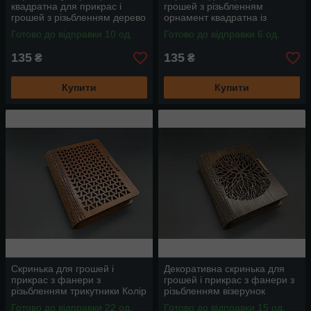
квадратна для прикрас і
грошей з різьбленням
грошей з різьбленням дерево
орнамент квадратна із
з фанери 11х11х5см
фанери Колір Яблуня
Готово до відправки 10 од.
Готово до відправки 6 од.
11х11х5см
135
135
₴
₴
Купити
Купити
Скринька для грошей і
Декоративна скринька для
прикрас з фанери з
грошей і прикрас з фанери з
різьбленням трикутники Колір
різьбленням візерунок
Яблуня 14х11.5х3.5см
14х11.5х3.5см
Готово до відправки 22 од.
Готово до відправки 15 од.