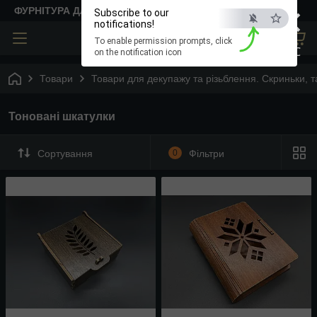
×
ФУРНІТУРА ДЛЯ ТВОРЧОСТІ
Subscribe to our
notifications!
To enable permission prompts, click
ESC
on the notification icon
Товари
Товари для декупажу та різьблення. Скриньки, та
Тоновані шкатулки
Сортування
0
Фільтри