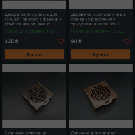
Декоративна скринька для
Дерев'яна скринька-книга з
грошей і прикрас з фанери з
фанери з різьбленням
різьбленням орнамент
трикутники для грошей і
14х11.5х3.5см
прикрас 12х9см
Готово до відправки 9 од.
Готово до відправки 19 од.
135
90
₴
₴
Купити
Купити
Скринька-купюрниця
Скринька для прикрас і