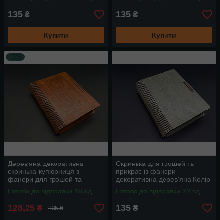
135
135
₴
₴
Купити
Купити
–5%
Дерев'яна декоративна
Скринька для грошей та
скринька-купюрниця з
прикрас із фанери
фанери для грошей та
декоративна дерев'яна Колір
прикрас Колір Яблуня
Зелений 14х11.5х3.5см
Готово до відправки 18 од.
Готово до відправки 22 од.
14х11.5х3.5см
128,25
135
₴
₴
135 ₴