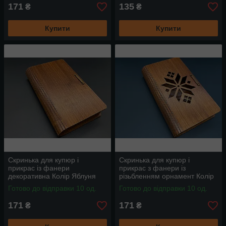
171
135
₴
₴
Купити
Купити
Скринька для купюр і
Скринька для купюр і
прикрас із фанери
прикрас з фанери із
декоративна Колір Яблуня
різьбленням орнамент Колір
подовжена 19х11.5х3.5см
Яблуня подовжена
Готово до відправки 10 од.
Готово до відправки 10 од.
19х11.5х3.5см
19х11.5х3.5см
171
171
₴
₴