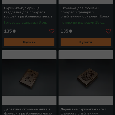
Скринька-купюрниця
Скринька для грошей і
квадратна для прикрас і
прикрас з фанери з
грошей з різьбленням гілка з
різьбленням орнамент Колір
фанери 11х11х5см
Яблуня 14х11.5х3.5см
Готово до відправки 8 од.
Готово до відправки 15 од.
135
135
₴
₴
Купити
Купити
Дерев'яна скринька-книга з
Дерев'яна скринька-книга з
фанери з різьбленням листя
фанери з різьбленням