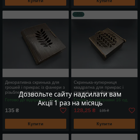
Купити
Купити
–5%
Декоративна скринька для
Скринька-купюрниця
грошей і прикрас із фанери з
квадратна для прикрас і
Дозвольте сайту надсилати вам
різьбленням гілка
грошей з різьбленням
14х11.5х3.5см
орнамент із фанери
Готово до відправки 23 од.
Готово до відправки 16 од.
Акції 1 раз на місяць
11х11х5см
135
128,25
₴
₴
135 ₴
Купити
Купити