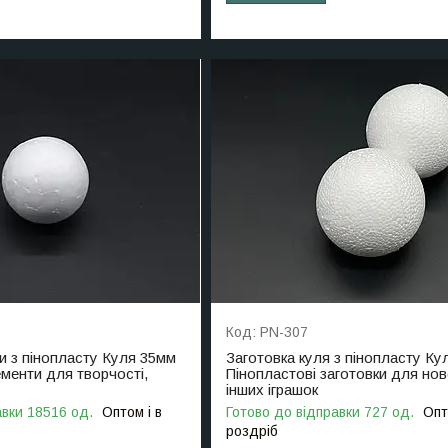
PN-307
и з пінопласту Куля 35мм
Заготовка куля з пінопласту Ку
ементи для творчості,
Пінопластові заготовки для нов
інших іграшок
авки 18516 од.
Оптом і в
Готово до відправки 727 од.
Опт
роздріб