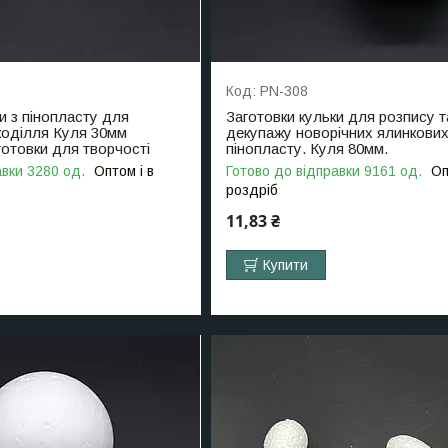
PN-308
и з пінопласту для
Заготовки кульки для розпису т
укоділля Куля 30мм
декупажу новорічних ялинкових 
готовки для творчості
пінопласту. Куля 80мм.
авки 3280 од.
Оптом і в
Готово до відправки 9161 од.
Оп
роздріб
11,83 ₴
Купити