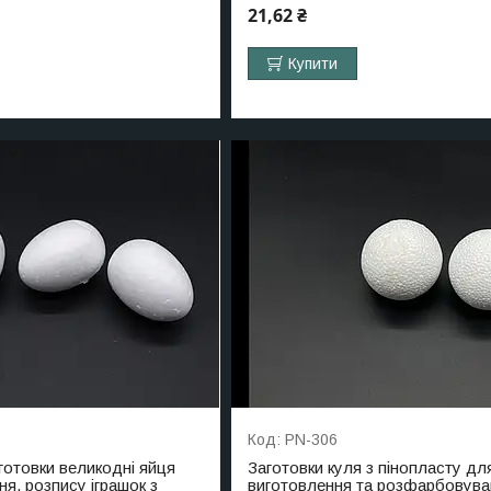
21,62 ₴
Купити
PN-306
готовки великодні яйця
Заготовки куля з пінопласту дл
я, розпису іграшок з
виготовлення та розфарбовува