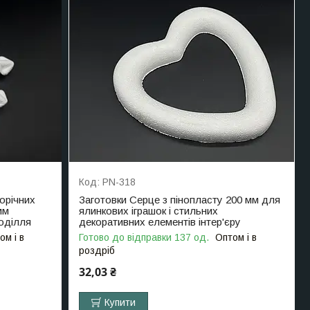
PN-318
орічних
Заготовки Серце з пінопласту 200 мм для
мм
ялинкових іграшок і стильних
коділля
декоративних елементів інтер'єру
ом і в
Готово до відправки 137 од.
Оптом і в
роздріб
32,03 ₴
Купити