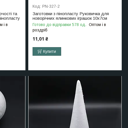
PN-327-2
рчості та
Заготовки з пінопласту Руковичка для
пінопласту
новорічних ялинкових іграшок 10х7см
м і в
Готово до відправки 578 од.
Оптом і в
роздріб
11,01 ₴
Купити