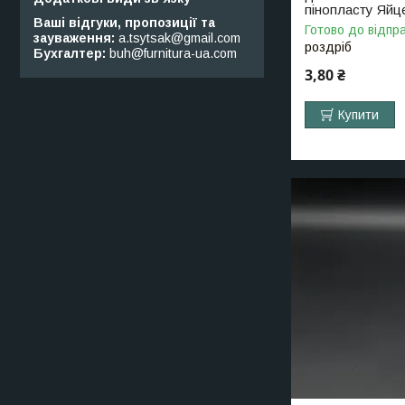
пінопласту Яйц
Ваші відгуки, пропозиції та
Готово до відпр
зауваження
a.tsytsak@gmail.com
роздріб
Бухгалтер
buh@furnitura-ua.com
3,80 ₴
Купити