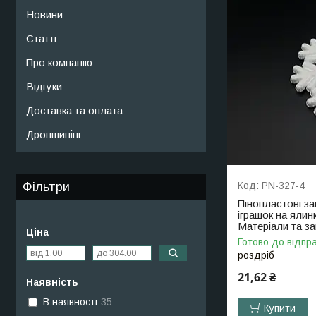
Новини
Статті
Про компанію
Відгуки
Доставка та оплата
Дропшипінг
Фільтри
PN-327-4
Пінопластові за
іграшок на ялин
Матеріали та з
Ціна
Готово до відпра
роздріб
21,62 ₴
Наявність
В наявності
35
Купити