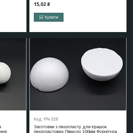
15,02 ₴
Купити
PN-326
я
Заготовки з пінопласту для іграшок
ння
пінопластових Півколо 100мм Фурнітура