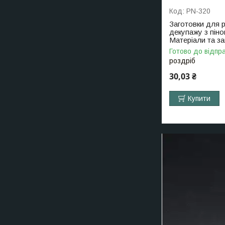
PN-320
Заготовки для 
декупажу з пін
Матеріали та з
Готово до відпра
роздріб
30,03 ₴
Купити