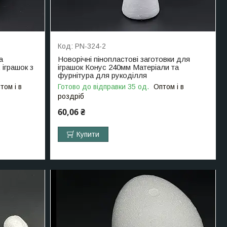
PN-324-2
а
Новорічні пінопластові заготовки для
іграшок з
іграшок Конус 240мм Матеріали та
фурнітура для рукоділля
том і в
Готово до відправки 35 од.
Оптом і в
роздріб
60,06 ₴
Купити