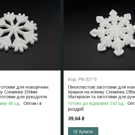
PN-327-5
готовки для новорічних
Пінопластові заготовки для нов
ку Сніжинка 150мм
іграшок на ялинку Сніжинка 195
аготовки для рукоділля
Матеріали та заготовки для ру
вки 49 од.
Оптом і в
Готово до відправки 242 од.
Опт
роздріб
39,64 ₴
Купити