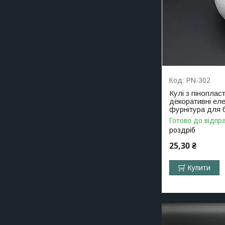
PN-302
Кулі з піноплас
декоративні ел
фурнітура для б
Готово до відпр
роздріб
25,30 ₴
Купити