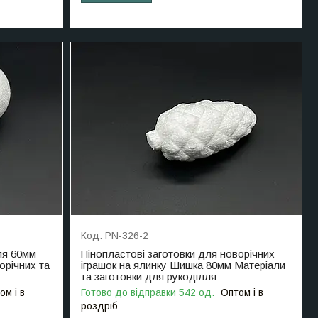
PN-326-2
ля 60мм
Пінопластові заготовки для новорічних
орічних та
іграшок на ялинку Шишка 80мм Матеріали
та заготовки для рукоділля
ом і в
Готово до відправки 542 од.
Оптом і в
роздріб