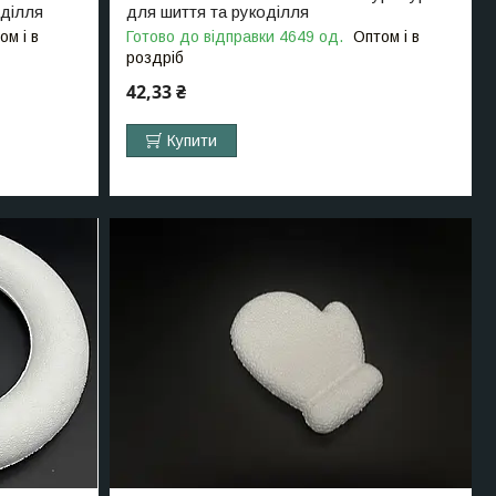
оділля
для шиття та рукоділля
ом і в
Готово до відправки 4649 од.
Оптом і в
роздріб
42,33 ₴
Купити