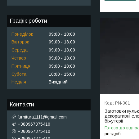
Графік роботи
Понеділок
09:00
18:00
Вівторок
09:00
18:00
Середа
09:00
18:00
Четвер
09:00
18:00
Пʼятниця
09:00
18:00
Субота
10:00
15:00
Неділя
Вихідний
PN-301
Контакти
Заготовки кульк
декоративні ел
furnitura1111@gmail.com
біжутерії
+380967375410
Готово до відпр
+380967375410
роздріб
+380967375410