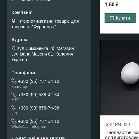
1,60 ₴
Купити
Інтернет-магазин товарів для
творчості "Фурнітура"
вул.Симоненка 2б. Магазин
вул.Івана Мазепи 81, Коломия,
Україна
+380 (96) 737-54-10
Київстар
+380 (50) 538-42-84
МТС
+380 (93) 858-74-08
Life
+380 (96) 737-54-10
PN-323
WhatsApp, Telegram
Пінопластові за
для виготовленн