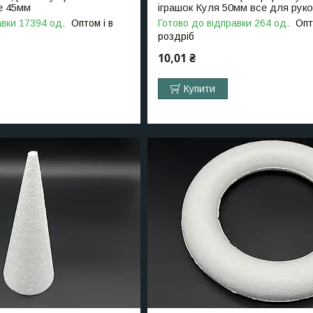
е 45мм
іграшок Куля 50мм все для рук
авки 17394 од.
Оптом і в
Готово до відправки 264 од.
Опт
роздріб
10,01 ₴
Купити