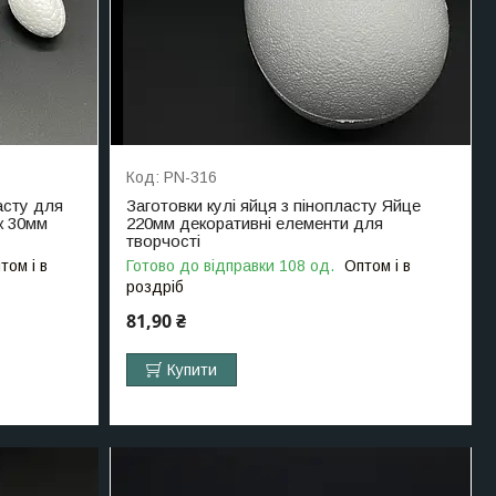
PN-316
асту для
Заготовки кулі яйця з пінопласту Яйце
к 30мм
220мм декоративні елементи для
творчості
том і в
Готово до відправки 108 од.
Оптом і в
роздріб
81,90 ₴
Купити