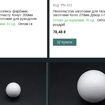
PN-322
розпису фарбами,
Пінопластові заготовки для тво
опласту Конус 200мм
заготовки Коло 270мм Декор з 
аготовки для рукоділля
Готово до відправки 76 од.
Опто
вки 31 од.
Оптом і в
роздріб
78,48 ₴
Купити