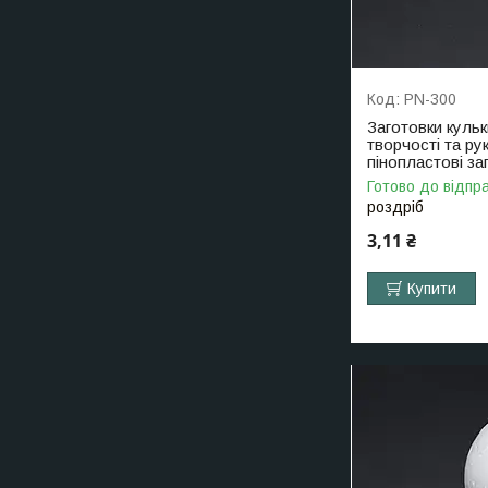
PN-300
Заготовки кульк
творчості та р
пінопластові за
Готово до відпр
роздріб
3,11 ₴
Купити