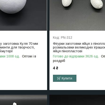
PN-312
ту заготовка Куля 70 мм
Фігурки заготовки яйця з пінопл
ементи для творчості,
розмальовки великодніх іграшо
іжутерії
яйця пінопластові
авки 1008 од.
Оптом і в
Готово до відправки 3626 од.
Оп
роздріб
4 ₴
Купити