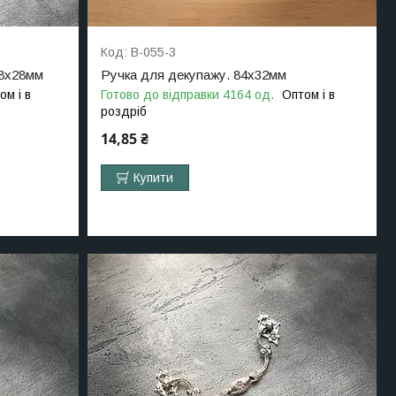
B-055-3
98х28мм
Ручка для декупажу. 84х32мм
ом і в
Готово до відправки 4164 од.
Оптом і в
роздріб
14,85 ₴
Купити