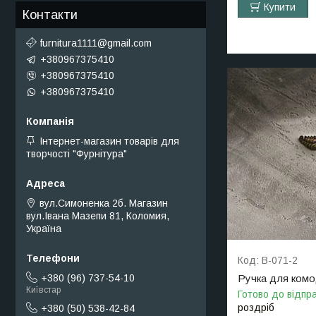
Купити
Контакти
furnitura1111@gmail.com
+380967375410
+380967375410
+380967375410
Інтернет-магазин товарів для
творчості "Фурнітура"
вул.Симоненка 2б. Магазин
вул.Івана Мазепи 81, Коломия,
Україна
B-071-2
Ручка для комо
+380 (96) 737-54-10
Київстар
Готово до відпр
роздріб
+380 (50) 538-42-84