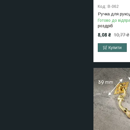
B-062
Ручка для руко
Готово до відпр
роздріб
8,08 ₴
10,77 ₴
Купити