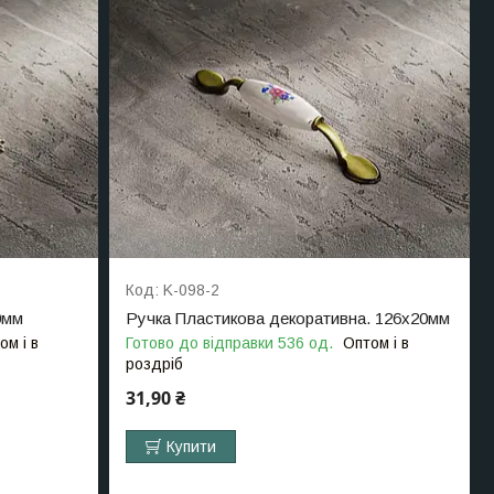
K-098-2
0мм
Ручка Пластикова декоративна. 126х20мм
ом і в
Готово до відправки 536 од.
Оптом і в
роздріб
31,90 ₴
Купити