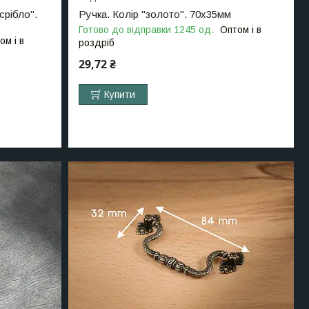
срібло".
Ручка. Колір "золото". 70х35мм
Готово до відправки 1245 од.
Оптом і в
ом і в
роздріб
29,72 ₴
Купити