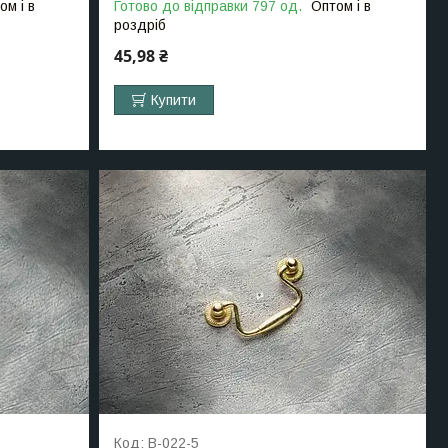
ом і в
Готово до відправки 797 од.
Оптом і в
роздріб
45,98 ₴
Купити
B-022-5