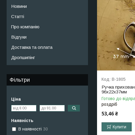
Новини
Статті
Про компанію
Відгуки
Доставка та оплата
Дропшипінг
Фільтри
B-1805
Ручка прихована
96х22х37мм
Готово до відпр
Ціна
роздріб
53,46 ₴
Наявність
Купити
В наявності
30