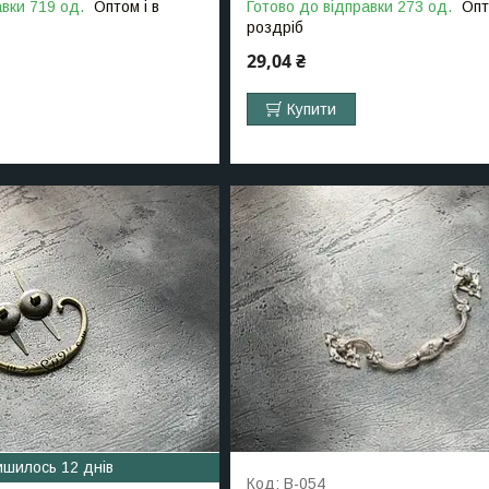
авки 719 од.
Оптом і в
Готово до відправки 273 од.
Опт
роздріб
29,04 ₴
Купити
ишилось 12 днів
B-054