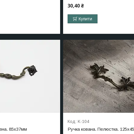
30,40 ₴
Купити
K-104
вна. 85х37мм
Ручка кована. Пелюстка. 125х4