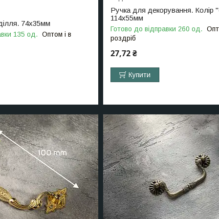
Ручка для декорування. Колір "
114х55мм
ділля. 74х35мм
Готово до відправки 260 од.
Опт
авки 135 од.
Оптом і в
роздріб
27,72 ₴
Купити