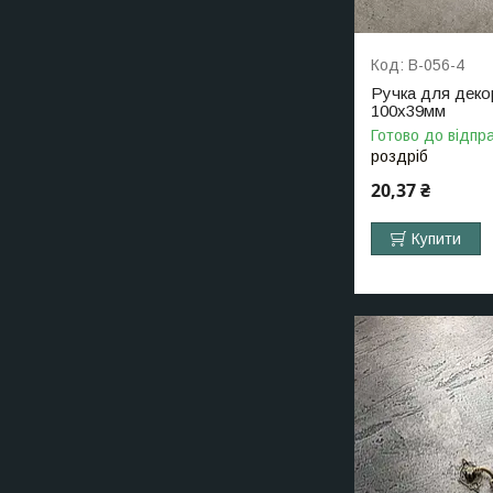
B-056-4
Ручка для деко
100х39мм
Готово до відпр
роздріб
20,37 ₴
Купити