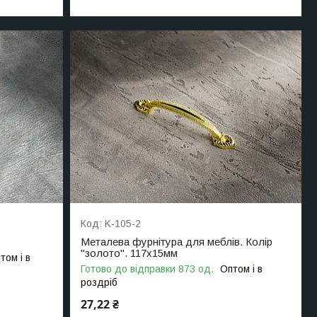
K-105-2
Металева фурнітура для меблів. Колір
"золото". 117х15мм
том і в
Готово до відправки 873 од.
Оптом і в
роздріб
27,22 ₴