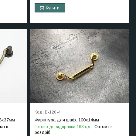
Купити
B-120-4
98х37мм
Фурнітура для шаф. 100х14мм
м і в
Готово до відправки 163 од.
Оптом і в
роздріб