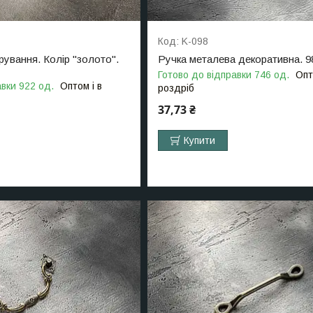
K-098
рування. Колір "золото".
Ручка металева декоративна. 
Готово до відправки 746 од.
Опт
авки 922 од.
Оптом і в
роздріб
37,73 ₴
Купити