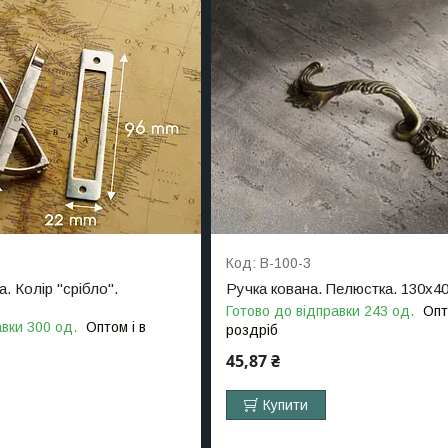
B-100-3
. Колір "срібло".
Ручка кована. Пелюстка. 130х4
Готово до відправки 243 од.
Опт
авки 300 од.
Оптом і в
роздріб
45,87 ₴
Купити