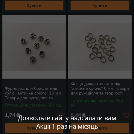
Купити
Купити
Кільце декоративне колір
Фурнітура для браслетиків
"античне срібло" 8 мм Товари
колір "античне срібло" 10 мм
для рукоділля та творчості
Товари для рукоділля та
Готово до відправки 28465
творчості
Готово до відправки 4654 од.
од.
1,74
0,44
₴
₴
Дозвольте сайту надсилати вам
Акції 1 раз на місяць
Купити
Купити