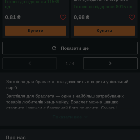
Готово до відправки 11569
од.
Готово до відправки 8015 од.
0,81
0,98
₴
₴
Купити
Купити
Показати ще
1
/ 4
Заготівля для браслета, яка дозволить створити унікальний
виріб
Заготівля для браслета — один з найбільш затребуваних
товарів любителів хенд-мейду. Браслет можна швидко
створити і завжди є бажаючий його поносити. Сучасні
неформали можуть носити багато браслетів на кожній руці.
Показати все
З браслетів в світ хенд-мейду приходять багато початківці юні
майстри.
Заготовки для браслетів — це копійчані витрати, а
Про нас