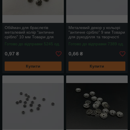
Обіймач для браслетів
Металевий декор у кольорі
металевий колір "античне
"античне срібло" 9 мм Товари
срібло" 10 мм Товари для
для рукоділля та творчості
рукоділля та творчості
Готово до відправки 5245 од.
Готово до відправки 7389 од.
0,97
0,66
₴
₴
Купити
Купити