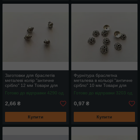
Заготовки для браслетів
Фурнітура браслетна
металеві колір "античне
металева в кольорі "античне
срібло" 12 мм Товари для
срібло" 10 мм Товари для
рукоділля та творчості
рукоділля та творчості
Готово до відправки 4290 од.
Готово до відправки 3203 од.
2,66
0,97
₴
₴
Купити
Купити