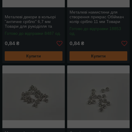
Металеві намистини для
Металеві декори в кольорі
створення прикрас Обіймач
"античне срібло" 6,7 мм
колір срібло 11 мм Товари
Товари для рукоділля та
для рукоділля
Готово до відправки 18853
творчості
Готово до відправки 8487 од.
од.
0,84
0,84
₴
₴
Купити
Купити