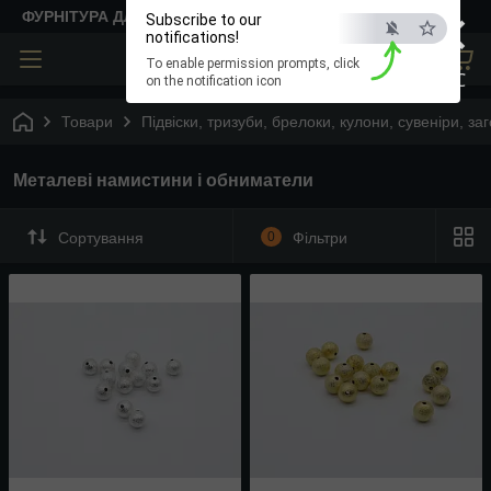
×
ФУРНІТУРА ДЛЯ ТВОРЧОСТІ
Subscribe to our
notifications!
To enable permission prompts, click
ESC
on the notification icon
Товари
Підвіски, тризуби, брелоки, кулони, сувеніри, з
Металеві намистини і обниматели
Сортування
0
Фільтри