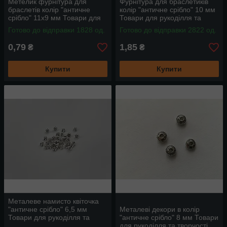
Метелик фурнітура для
Фурнітура для браслетиків
браслетів колір "античне
колір "античне срібло" 10 мм
срібло" 11x9 мм Товари для
Товари для рукоділля та
рукоділля та творчості
творчості
Готово до відправки 1828 од.
Готово до відправки 2822 од.
0,79
1,85
₴
₴
Купити
Купити
Металеве намисто квіточка
"античне срібло" 6,5 мм
Металеві декори в колір
Товари для рукоділля та
"античне срібло" 8 мм Товари
творчості
для рукоділля та творчості