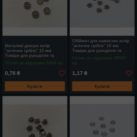
Обіймач для намистин колір
Металеві декори колір
"античне срібло" 10 мм
"античне срібло" 10 мм
Товари для рукоділля та
Товари для рукоділля та
творчості
Готово до відправки 28508
творчості
Готово до відправки 5468 од.
од.
0,76
1,17
₴
₴
Купити
Купити