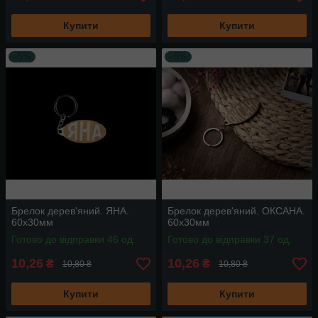
Купити
Купити
–5%
–5%
Брелок дерев'яний. ЯНА.
Брелок дерев'яний. ОКСАНА.
60х30мм
60х30мм
Готово до відправки 46 од.
Готово до відправки 37 од.
10,26
10,26
₴
₴
10,80 ₴
10,80 ₴
Купити
Купити