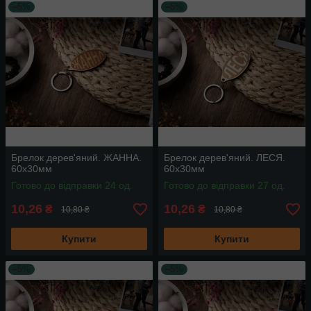
–5%
–5%
Брелок дерев'яний. ЖАННА.
Брелок дерев'яний. ЛЕСЯ.
60х30мм
60х30мм
Готово до відправки 24 од.
Готово до відправки 27 од.
10,26
10,26
₴
₴
10,80 ₴
10,80 ₴
Купити
Купити
–5%
–5%