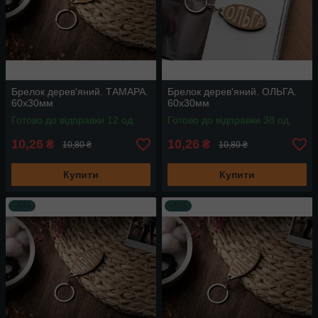
Брелок дерев'яний. ТАМАРА.
Брелок дерев'яний. ОЛЬГА.
60х30мм
60х30мм
Готово до відправки 12 од.
Готово до відправки 38 од.
10,26
10,26
₴
₴
10,80 ₴
10,80 ₴
Купити
Купити
–5%
–5%