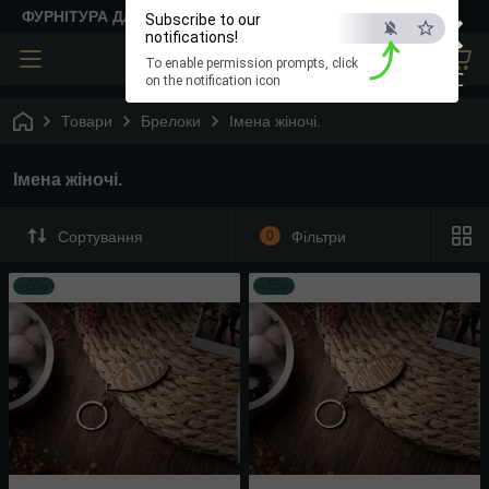
×
ФУРНІТУРА ДЛЯ ТВОРЧОСТІ
Subscribe to our
notifications!
To enable permission prompts, click
ESC
on the notification icon
Товари
Брелоки
Імена жіночі.
Імена жіночі.
Сортування
0
Фільтри
–5%
–5%