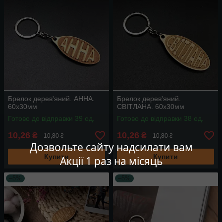
Брелок дерев'яний. АННА.
Брелок дерев'яний.
60х30мм
СВІТЛАНА. 60х30мм
Готово до відправки 39 од.
Готово до відправки 38 од.
10,26
10,26
₴
₴
10,80 ₴
10,80 ₴
Дозвольте сайту надсилати вам
Купити
Купити
Акції 1 раз на місяць
–5%
–5%