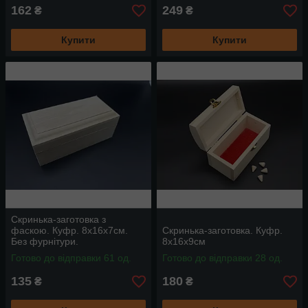
162
249
₴
₴
Купити
Купити
Скринька-заготовка з
фаскою. Куфр. 8х16х7см.
Скринька-заготовка. Куфр.
Без фурнітури.
8х16х9см
Готово до відправки 61 од.
Готово до відправки 28 од.
135
180
₴
₴