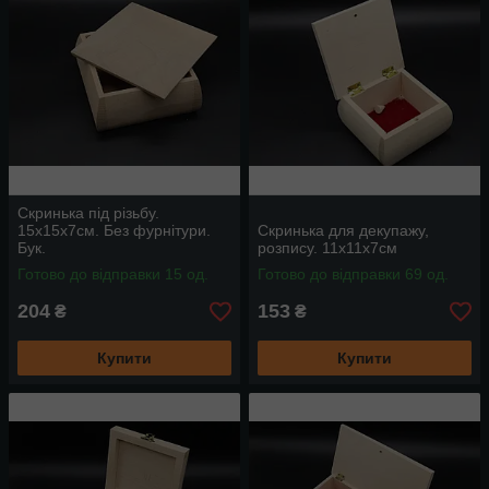
Скринька під різьбу.
15х15х7см. Без фурнітури.
Скринька для декупажу,
Бук.
розпису. 11х11х7см
Готово до відправки 15 од.
Готово до відправки 69 од.
204
153
₴
₴
Купити
Купити