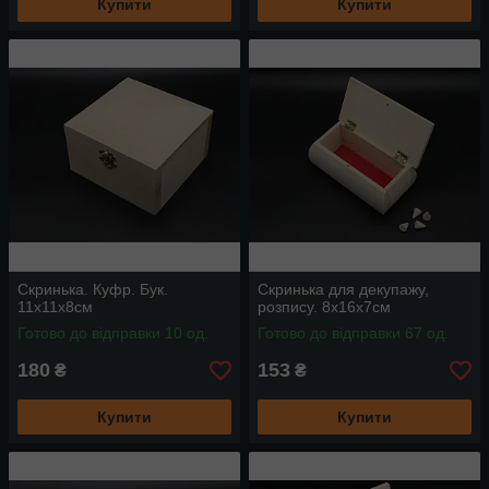
Купити
Купити
Скринька. Куфр. Бук.
Скринька для декупажу,
11х11х8см
розпису. 8х16х7см
Готово до відправки 10 од.
Готово до відправки 67 од.
180
153
₴
₴
Купити
Купити