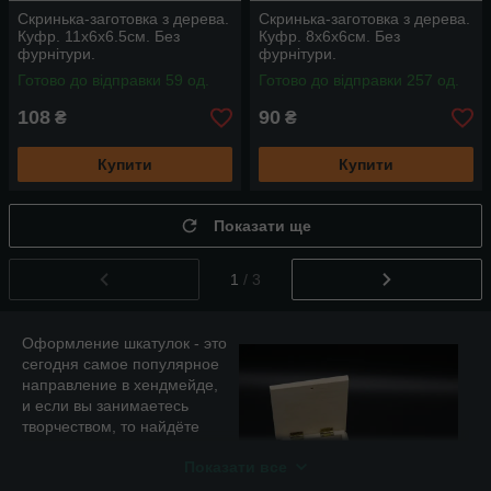
Скринька-заготовка з дерева.
Скринька-заготовка з дерева.
Куфр. 11х6х6.5см. Без
Куфр. 8х6х6см. Без
фурнітури.
фурнітури.
Готово до відправки 59 од.
Готово до відправки 257 од.
108
90
₴
₴
Купити
Купити
Показати ще
1
/ 3
Оформление шкатулок - это
сегодня самое популярное
направление в хендмейде,
и если вы занимаетесь
творчеством, то найдёте
заготовки для декупажа в
Показати все
огромном ассортименте на
нашем сайте! Наш