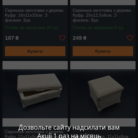
Скринька-заготовка з дерева.
Скринька-заготовка з дерева.
Куфр. 16х11х10см. З
Куфр. 25х12,5х6см. З
фаскою. Бук.
фаскою. Бук.
Готово до відправки 20 од.
Готово до відправки 9 од.
187
249
₴
₴
Купити
Купити
Дозвольте сайту надсилати вам
Скринька-заготовка з дерева.
Акції 1 раз на місяць
Куфр. 21х11х9см. З фаскою.
Скринька. Куфр. 11х11х9см.