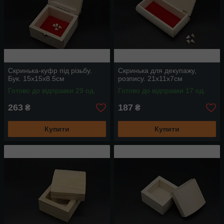
Скринька-куфр під різьбу.
Скринька для декупажу,
Бук. 15х15х8.5см
розпису. 21х11х7см
Готово до відправки 29 од.
Готово до відправки 17 од.
263
187
₴
₴
Купити
Купити