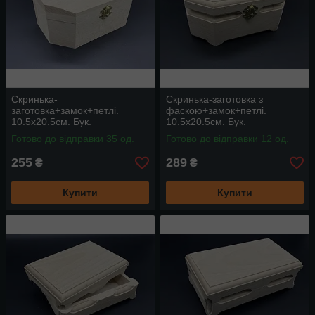
Скринька-
Скринька-заготовка з
заготовка+замок+петлі.
фаскою+замок+петлі.
10.5х20.5см. Бук.
10.5х20.5см. Бук.
Готово до відправки 35 од.
Готово до відправки 12 од.
255
289
₴
₴
Купити
Купити