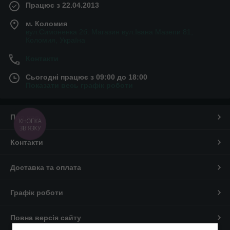
Працює з 22.04.2013
м. Коломия
Лента атласная для рукоделия, купить которую вы можете в
вул.Симоненка 2б. Магазин вул.Івана Мазепи 81,
данном разделе нашего сайта, ещё со времен
Коломия, Україна
средневековья использовалась в качестве материала для
создания различных декоративных элементов, выгодно
Контакти
дополняющих наряд. Их использовали как в женском, так и в
мужском гардеробе, хотя, надо признать, что женщины
Сьогодні працює з 09:00 до 18:00
Показати весь графік роботи
всегда проявляли больше интереса к подобным вещам.
Из древности в современную моду
Про нас
Ими украшали платья, шляпки, делали банты на обуви,
КНОПКА
ЗВ'ЯЗКУ
однако, наиболее заметной атласная лента была на
прическах. Купить такой материал хорошего качества порой
Контакти
было нелегко, да и стоил он недешево. Безусловно, в те
времена цвет также играл большое значение, влияя в том
числе и на ценообразование, так как красители получали
Доставка та оплата
естественным способом, и некоторые из них обходились
дороже.
Графік роботи
Повна версія сайту