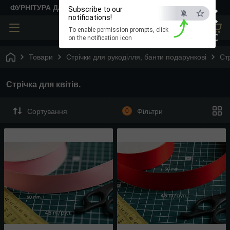
×
ФУРНІТУРА ДЛЯ ТВОРЧОСТІ
Subscribe to our
notifications!
To enable permission prompts, click
ESC
on the notification icon
Товари
Стрічки для рукоділля, банти подарункові
Стр
Стрічка для квітів.
Сортування
0
Фільтри