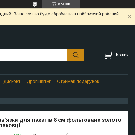
Кошик
ихідний. Ваша заявка буде оброблена в найближчий робочий
Кошик
Дисконт
Дропшипінг
Отримай подарунок
ав'язки для пакетів 8 см фольговане золото
упаковці