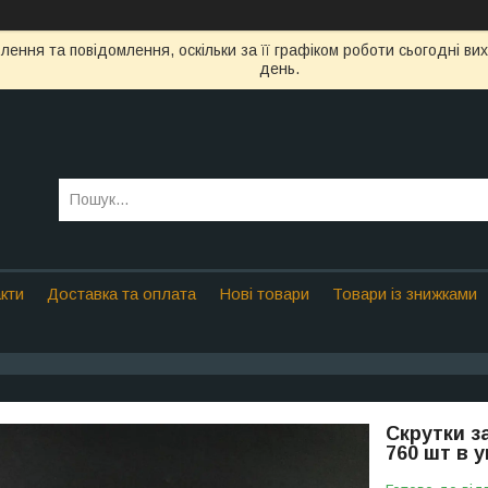
ення та повідомлення, оскільки за її графіком роботи сьогодні в
день.
кти
Доставка та оплата
Нові товари
Товари із знижками
Скрутки з
760 шт в 