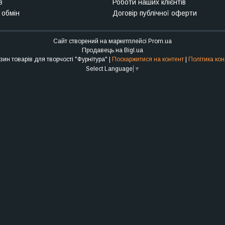
в
Роботи наших клієнтів
 обмін
Договір публічної оферти
Сайт створений на маркетплейсі
Prom.ua
Продавець на Bigl.ua
Інтернет-магазин товарів для творчості "Фурнітура" |
Поскаржитися на контент
|
Політика кон
Select Language
▼