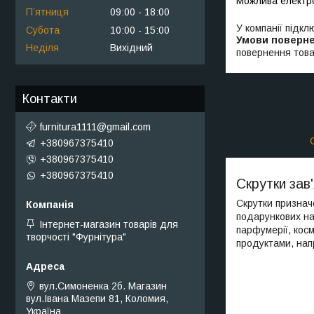
Пʼятниця
09:00
18:00
У компанії підкл
Субота
10:00
15:00
Неділя
Вихідний
повернення това
Контакти
furnitura1111@gmail.com
+380967375410
+380967375410
+380967375410
Скрутки зав'
Скрутки призначе
подарункових наб
Інтернет-магазин товарів для
парфумерії, косм
творчості "Фурнітура"
продуктами, нап
вул.Симоненка 2б. Магазин
вул.Івана Мазепи 81, Коломия,
Україна