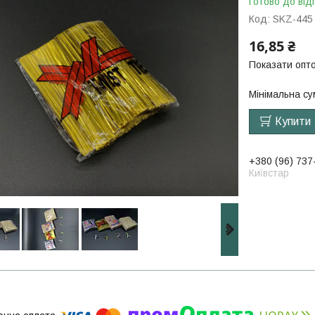
Готово до від
Код:
SKZ-445
16,85 ₴
Показати опто
Мінімальна су
Купити
+380 (96) 737
Київстар