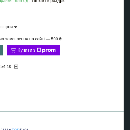
правки 1955 од.
Оптом і в роздріб
ві ціни
ма замовлення на сайті — 500 ₴
Купити з
-54-10