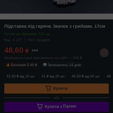
Підставка під гаряче. Їжачок з грибами. 17см
Готово до відправки 122 од.
Код: X-127
Опт і роздріб
48,60
₴
54 ₴
Мінімальна сума замовлення на сайті — 500 ₴
Економія
5.40 ₴
Залишилось
14 днів
52,50 ₴
від 10 шт.
51 ₴
від 20 шт.
49,50 ₴
від 50 шт.
48 
Купити
або
Купити з