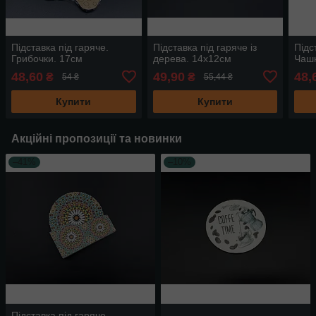
Підставка під гаряче.
Підставка під гаряче із
Підс
Грибочки. 17см
дерева. 14х12см
Чашк
48,60
49,90
48,
₴
₴
54 ₴
55,44 ₴
Купити
Купити
Акційні пропозиції та новинки
–41%
–10%
Підставка під гаряче,