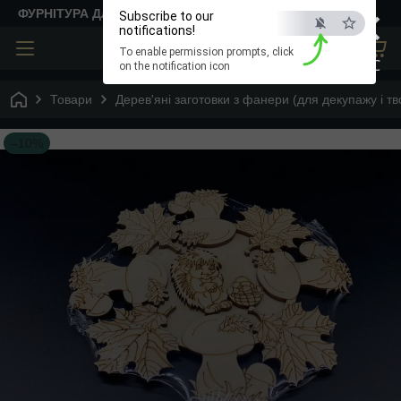
×
ФУРНІТУРА ДЛЯ ТВОРЧОСТІ
Subscribe to our
notifications!
To enable permission prompts, click
ESC
on the notification icon
Товари
Дерев'яні заготовки з фанери (для декупажу і тв
–10%