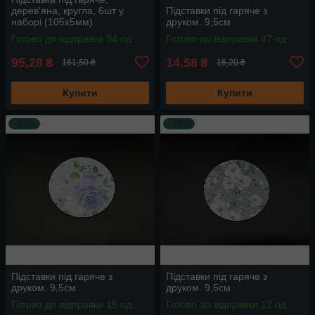
дерев'яна, кругла, 6шт у
Підставки під гаряче з
наборі (105х5мм)
друком. 9,5см
Готово до відправки 94 од.
Готово до відправки 47 од.
95,28
14,58
₴
₴
161,50 ₴
16,20 ₴
Купити
Купити
–10%
–10%
Підставки під гаряче з
Підставки під гаряче з
друком. 9,5см
друком. 9,5см
Готово до відправки 15 од.
Готово до відправки 12 од.