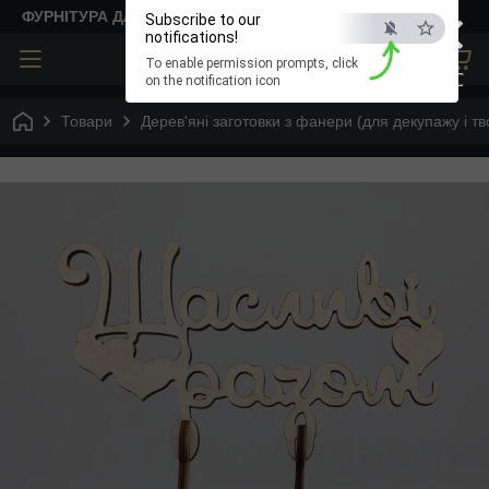
×
ФУРНІТУРА ДЛЯ ТВОРЧОСТІ
Subscribe to our
notifications!
To enable permission prompts, click
ESC
on the notification icon
Товари
Дерев'яні заготовки з фанери (для декупажу і тв