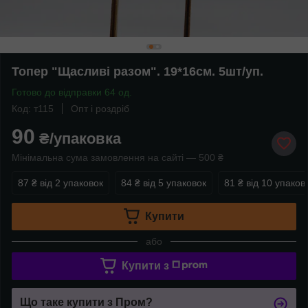
Топер "Щасливі разом". 19*16см. 5шт/уп.
Готово до відправки 64 од.
Код: т115
Опт і роздріб
90
₴/упаковка
Мінімальна сума замовлення на сайті — 500 ₴
87 ₴
від 2 упаковок
84 ₴
від 5 упаковок
81 ₴
від 10 упаков
Купити
або
Купити з
Що таке купити з Пром?