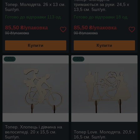
Топер. Молодята. 26 х 13 см.
тримаються за руки. 24,5 х
5шт/уп.
13,5 см. 5шт/уп.
Готово до відправки 113 од.
Готово до відправки 18 од.
85,50
85,50
₴/упаковка
₴/упаковка
90 ₴/упаковка
90 ₴/упаковка
Купити
Купити
–5%
–5%
Топер. Хлопець і дівчина на
велосипеді. 20 х 15,5 см.
Топер Love. Молодята. 20,5 х
5шт/уп.
16,5 см. 5шт/уп.