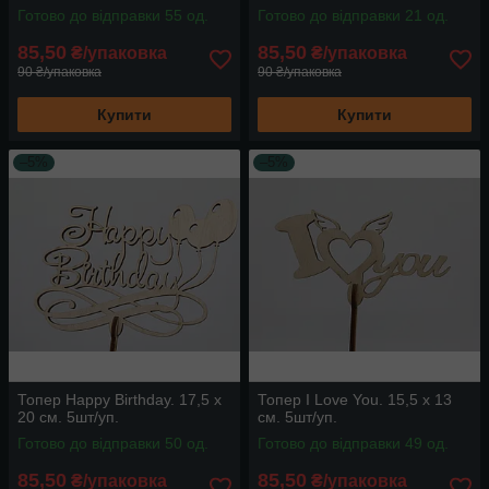
Готово до відправки 55 од.
Готово до відправки 21 од.
85,50
85,50
₴/упаковка
₴/упаковка
90 ₴/упаковка
90 ₴/упаковка
Купити
Купити
–5%
–5%
Топер Happy Birthday. 17,5 х
Топер I Love You. 15,5 х 13
20 см. 5шт/уп.
см. 5шт/уп.
Готово до відправки 50 од.
Готово до відправки 49 од.
85,50
85,50
₴/упаковка
₴/упаковка