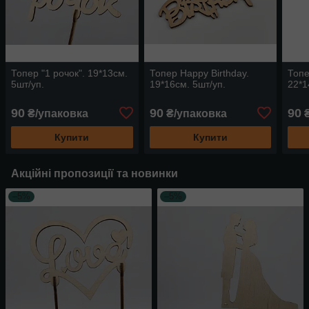
Топер "1 рочок". 19*13см.
Топер Happy Birthday.
Топе
5шт/уп.
19*16см. 5шт/уп.
22*1
90
90
90
₴/упаковка
₴/упаковка
₴
Купити
Купити
Акційні пропозиції та новинки
–5%
–5%