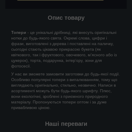
Опис товару
Топери
- це унікальні дрібниці, які внесуть оригінальні
нотки до будь-якого свята. Окремі слова, цифри і
фрази, виготовлені з дерева і поставлені на паличку,
сьогодні стають цікавою прикрасою букета (як
квіткового, так і фруктового, овочевого, м'ясного або із
цукерок), торта, подарунка, інтер'єру, зони для
фотосесії.
У нас ви зможете замовити заготовки до будь-якої події.
Особливо популярні топери з випалюванням, тому що
виглядають оригінально, стильно, незвично. Написи в
асортименті можуть бути будь-якого шрифту. Плюс,
вони екологічні, зроблені з приємного природного
матеріалу. Пропонуються топери оптом і за дуже
привабливою ціною.
Наші переваги