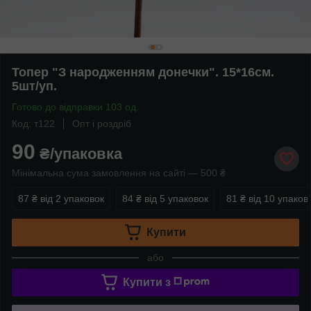
Топер "З народженням донечки". 15*16см.
5шт/уп.
Готово до відправки 103 од.
Код: т122
Опт і роздріб
90
₴/упаковка
Мінімальна сума замовлення на сайті — 500 ₴
87 ₴
від 2 упаковок
84 ₴
від 5 упаковок
81 ₴
від 10 упаков
Купити
або
Купити з