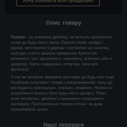
Хочу побачити всю продукцію!
Опис товару
Топери
- це унікальні дрібниці, які внесуть оригінальні
нотки до будь-якого свята. Окремі слова, цифри і
фрази, виготовлені з дерева і поставлені на паличку,
сьогодні стають цікавою прикрасою букета (як
квіткового, так і фруктового, овочевого, м'ясного або із
цукерок), торта, подарунка, інтер'єру, зони для
фотосесії.
У нас ви зможете замовити заготовки до будь-якої події.
Особливо популярні топери з випалюванням, тому що
виглядають оригінально, стильно, незвично. Написи в
асортименті можуть бути будь-якого шрифту. Плюс,
вони екологічні, зроблені з приємного природного
матеріалу. Пропонуються топери оптом і за дуже
привабливою ціною.
Наші переваги