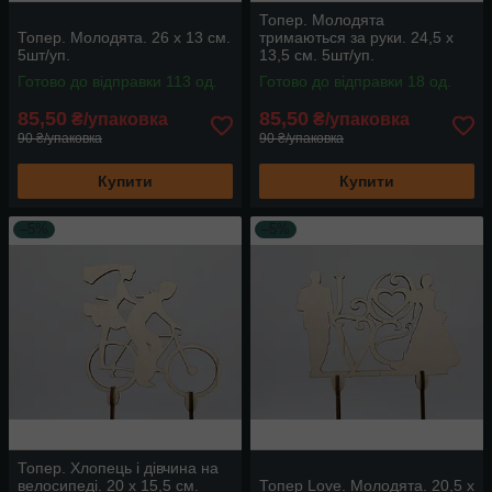
Топер. Молодята
Топер. Молодята. 26 х 13 см.
тримаються за руки. 24,5 х
5шт/уп.
13,5 см. 5шт/уп.
Готово до відправки 113 од.
Готово до відправки 18 од.
85,50
85,50
₴/упаковка
₴/упаковка
90 ₴/упаковка
90 ₴/упаковка
Купити
Купити
–5%
–5%
Топер. Хлопець і дівчина на
велосипеді. 20 х 15,5 см.
Топер Love. Молодята. 20,5 х