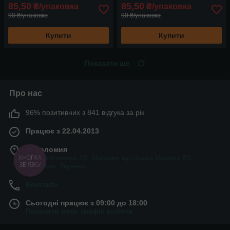
85,50
85,50
₴/упаковка
₴/упаковка
90 ₴/упаковка
90 ₴/упаковка
Купити
Купити
Показати ще
Про нас
96% позитивних з 841 відгука за рік
Працює з 22.04.2013
м. Коломия
вул.Симоненка 2б. Магазин вул.Івана Мазепи 81,
КНОПКА
ЗВ'ЯЗКУ
Коломия, Україна
Контакти
Сьогодні працює з 09:00 до 18:00
Показати весь графік роботи