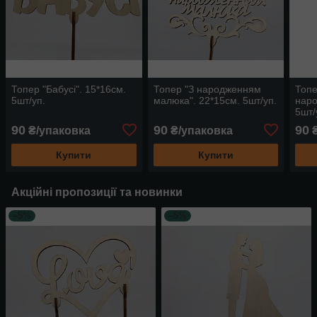
Топер "Бабусі". 15*16см.
Топер "З народженням
Топе
5шт/уп.
малюка". 22*15см. 5шт/уп.
наро
5шт/
90
90
90
₴/упаковка
₴/упаковка
₴
Купити
Купити
Акційні пропозиції та новинки
–5%
–5%