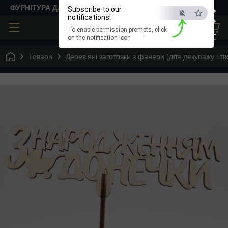
×
ФУРНІТУРА ДЛЯ ТВОРЧОСТІ
Subscribe to our
notifications!
To enable permission prompts, click
ESC
on the notification icon
Товари
Дерев'яні заготовки з фанери (для декупажу і тв