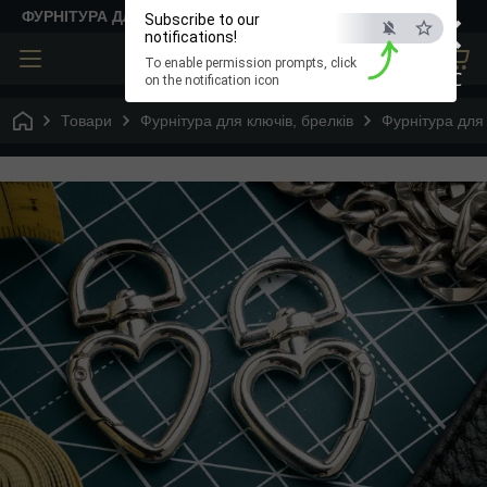
×
ФУРНІТУРА ДЛЯ ТВОРЧОСТІ
Subscribe to our
notifications!
To enable permission prompts, click
ESC
on the notification icon
Товари
Фурнітура для ключів, брелків
Фурнітура для