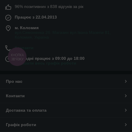
96% позитивних з 838 відгуків за рік
Працює з 22.04.2013
м. Коломия
вул.Симоненка 2б. Магазин вул.Івана Мазепи 81,
Коломия, Україна
Контакти
КНОПКА
Сьогодні працює з 09:00 до 18:00
ЗВ'ЯЗКУ
Показати весь графік роботи
Про нас
Контакти
Доставка та оплата
Графік роботи