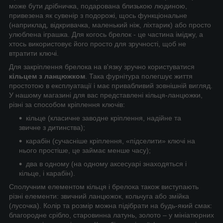
може бути дрібничка, подарована близькою людиною,
привезена як сувенір з подорожі, щось функціональне
(наприклад, відкривачка, маленький ніж, ліхтарик) або просто
улюблена іграшка. Для когось брелок - це частина іміджу, а
хтось використовує його просто для зручності, щоб не
втратити ключі.
Для закріплення брелока на в'язку зручно користуватися
кільцем з ланцюжком
. Така фурнітура полегшує життя
простотою в експлуатації і має привабливий зовнішній вигляд.
У нашому магазині для вас представлені кільця-ланцюжки,
різні за способом кріплення ключів:
кільце (класичне заводне кріплення, надійне та
звичне з дитинства);
карабін (сучасніше кріплення, «підселити» ключі на
нього простіше, це займає менше часу);
два в одному (на одному аксесуарі знаходяться і
кільце, і карабін).
Сполучним елементом кільця і брелока також виступають
різні елементи: звичний ланцюжок, кольчуга або змійка
(лусочка). Колір та розмір можна підібрати на будь-який смак:
благородне срібло, старовинна латунь, золото – у мініатюрних