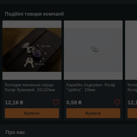
Подібні товари компанії
Колодки маленькі серце.
Карабін-з'єднувач. Колір
Коло
Колір бузковий. 32х22мм
"срібло". 10мм
Колі
12,16
0,59
12,
₴
₴
Купити
Купити
Про нас