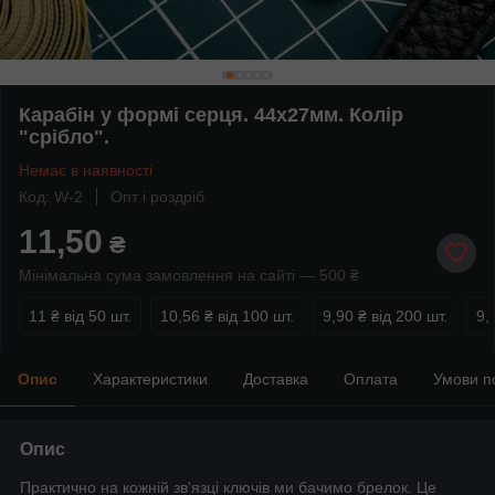
Карабін у формі серця. 44х27мм. Колір
"срібло".
Немає в наявності
Код: W-2
Опт і роздріб
11,50
₴
Мінімальна сума замовлення на сайті — 500 ₴
11 ₴
від 50 шт.
10,56 ₴
від 100 шт.
9,90 ₴
від 200 шт.
9,
Опис
Характеристики
Доставка
Оплата
Умови п
Опис
Практично на кожній зв'язці ключів ми бачимо брелок. Це