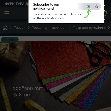
×
ФУРНІТУРА ДЛЯ ТВОРЧОСТІ
Subscribe to our
notifications!
To enable permission prompts, click
ESC
on the notification icon
Товари
Товари для творчості
Фетр для рукоділля.
Новинка