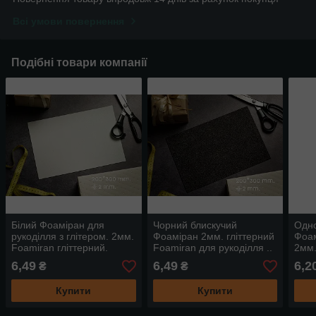
Всі умови повернення
Подібні товари компанії
Білий Фоаміран для
Чорний блискучий
Одн
рукоділля з глітером. 2мм.
Фоаміран 2мм. гліттерний
Фоам
Foamiran гліттерний.
Foamiran для рукоділля ..
2мм.
30х20см
30х20см. з глітером
.. 3
6,49
6,49
6,2
₴
₴
Купити
Купити