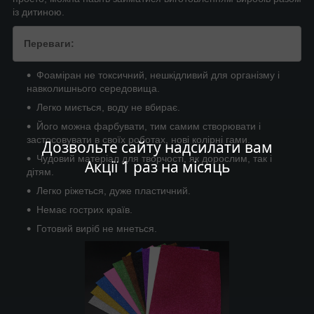
із дитиною.
Переваги:
Фоаміран не токсичний, нешкідливий для організму і
навколишнього середовища.
Легко миється, воду не вбирає.
Його можна фарбувати, тим самим створювати і
застосовувати в своїх роботах, нові колірні гами.
Дозвольте сайту надсилати вам
Чудовий матеріал для творчості, як дорослим, так і
Акції 1 раз на місяць
дітям.
Легко ріжеться, дуже пластичний.
Немає гострих країв.
Готовий виріб не мнеться.