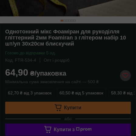
Однотонний мікс Фоаміран для рукоділля
гліттерний 2мм Foamiran з глітером набір 10
шт/уп 30х20см блискучий
Готово до відправки 5 од.
Код: FTR-534-4
Опт і роздріб
64,90
₴/упаковка
Мінімальна сума замовлення на сайті — 500 ₴
62,70 ₴
від 3 упаковок
60,50 ₴
від 5 упаковок
58,30 ₴
від 
Купити
або
Купити з