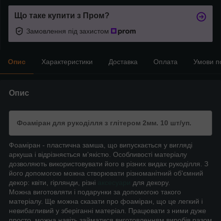
Що таке купити з Пром?
Замовлення під захистом
Опис
Характеристики
Доставка
Оплата
Умови п
Опис
Фоаміран для рукоділля з глітером 2мм. 10 шт/уп.
Фоаміран - пластична замша, що випускається у вигляді
аркуша і відрізняється м'якістю. Особливості матеріалу
дозволяють використовувати його в різних видах рукоділля. З
його допомогою можна створювати різноманітний об'ємний
декор: квіти, гірлянди, різні
аксесуари
для декору.
Можна виготовляти і подарунки за допомогою такого
матеріалу. Ще можна сказати про фоаміран, що це легкий і
невибагливий у зберіганні матеріал. Працювати з ними дуже
просто, можна навіть займатися виготовленням виробів разом