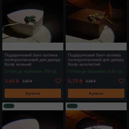
Подарунковий бант-затяжка
Подарунковий бант-затяжка
поліпропіленовий для декору
поліпропіленовий для декору
Колір зелений.
Колір золотистий.
Готово до відправки 109 од.
Готово до відправки 1336 од.
3,44
5,78
₴
₴
3,62 ₴
6,08 ₴
Купити
Купити
–5%
–5%