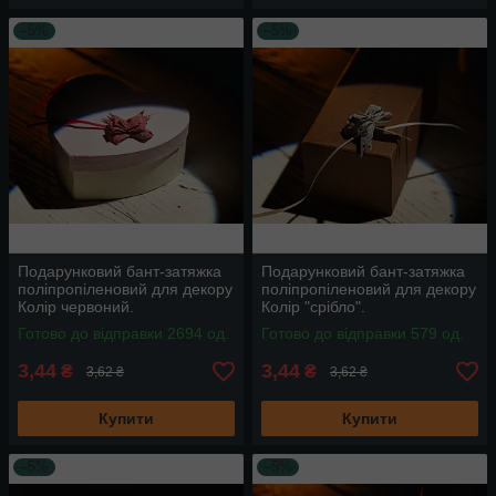
–5%
–5%
Подарунковий бант-затяжка
Подарунковий бант-затяжка
поліпропіленовий для декору
поліпропіленовий для декору
Колір червоний.
Колір "срібло".
Готово до відправки 2694 од.
Готово до відправки 579 од.
3,44
3,44
₴
₴
3,62 ₴
3,62 ₴
Купити
Купити
–5%
–5%