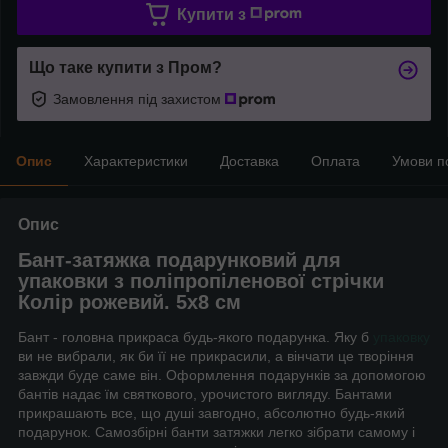
Купити з
Що таке купити з Пром?
Замовлення під захистом
Опис
Характеристики
Доставка
Оплата
Умови п
Опис
Бант-затяжка подарунковий для
упаковки з поліпропіленової стрічки
Колір рожевий. 5х8 см
Бант - головна прикраса будь-якого подарунка. Яку б
упаковку
ви не вибрали, як би її не прикрасили, а вінчати це творіння
завжди буде саме він. Оформлення подарунків за допомогою
бантів надає їм святкового, урочистого вигляду. Бантами
прикрашають все, що душі завгодно, абсолютно будь-який
подарунок. Самозбірні банти затяжки легко зібрати самому і