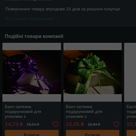
Повернення товару впродовж 14 днів за рахунок покупця
Всі умови повернення
Подібні товари компанії
Бант-затяжка
Бант-затяжка
Бант
подарунковий для
подарунковий для
пода
упаковки з
упаковки з
упак
поліпропіленової стрічки
поліпропіленової стрічки
полі
14,73
15,05
10,
₴
₴
15,51 ₴
15,84 ₴
Колір "бузок". 7х13 см
Колір зелений. 7х13 см
Колі
Купити
Купити