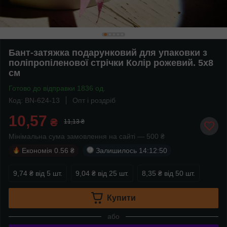
Бант-затяжка подарунковий для упаковки з
поліпропіленової стрічки Колір рожевий. 5х8
см
Готово до відправки 1836 од.
Код: BN-624-13
Опт і роздріб
10,57
₴
11,13 ₴
Мінімальна сума замовлення на сайті — 500 ₴
Економія
0.56 ₴
Залишилось
14:12:49
9,74 ₴
від 5 шт.
9,04 ₴
від 25 шт.
8,35 ₴
від 50 шт.
Купити
або