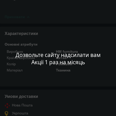
Приховати
Характеристики
Основні атрибути
Виробник
HM furnitura
Дозвольте сайту надсилати вам
Країна виробник
Китай
Акції 1 раз на місяць
Колір
Рожевий
Матеріал
Тканина
Умови доставки
Нова Пошта
Укрпошта