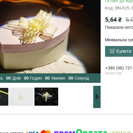
Готово до від
Код:
BN-625-
5,64 ₴
5,
Показати опто
Мінімальна су
Купити
+380 (96) 737
Київстар
сь
0
0
Днів
0
0
Годин
0
0
Хвилин
0
0
Секунд