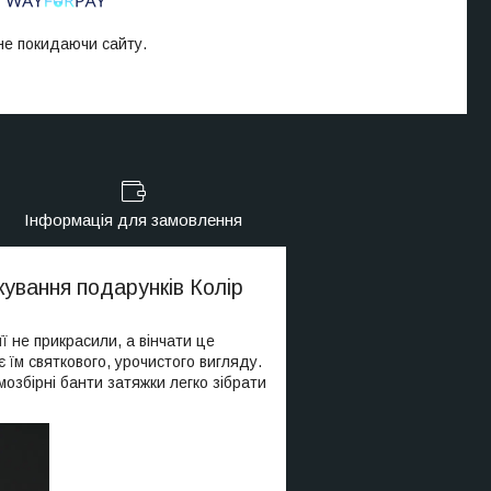
 не покидаючи сайту.
Інформація для замовлення
кування подарунків Колір
її не прикрасили, а вінчати це
їм святкового, урочистого вигляду.
збірні банти затяжки легко зібрати