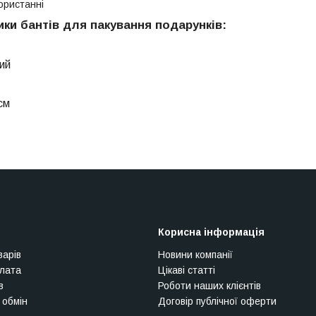
користанні
ки бантів для пакування подарунків:
ий
см
Корисна інформація
варів
Новини компанії
плата
Цікаві статті
в
Роботи наших клієнтів
 обмін
Договір публічної оферти