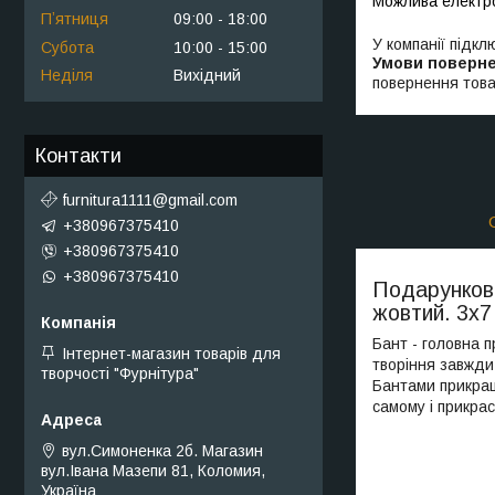
Пʼятниця
09:00
18:00
У компанії підкл
Субота
10:00
15:00
Неділя
Вихідний
повернення това
Контакти
furnitura1111@gmail.com
+380967375410
+380967375410
+380967375410
Подарункови
жовтий. 3х7
Бант - головна 
Інтернет-магазин товарів для
творіння завжди
творчості "Фурнітура"
Бантами прикраш
самому і прикра
вул.Симоненка 2б. Магазин
вул.Івана Мазепи 81, Коломия,
Україна