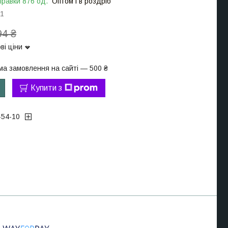
правки 876 од.
Оптом і в роздріб
11
94 ₴
ві ціни
ма замовлення на сайті — 500 ₴
Купити з
-54-10