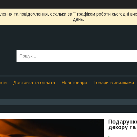
ення та повідомлення, оскільки за її графіком роботи сьогодні в
день.
кти
Доставка та оплата
Нові товари
Товари із знижками
Подарунко
декору та