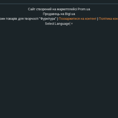
Сайт створений на маркетплейсі
Prom.ua
Продавець на Bigl.ua
Інтернет-магазин товарів для творчості "Фурнітура" |
Поскаржитися на контент
|
Політика кон
Select Language
▼