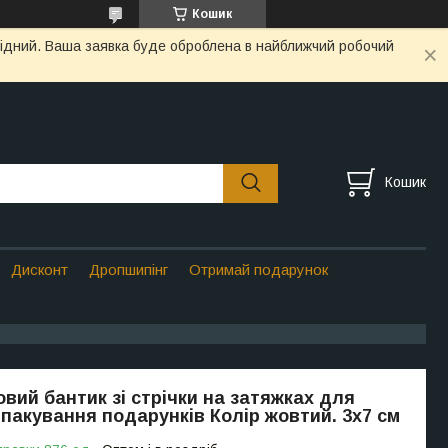
Кошик
ихідний. Ваша заявка буде оброблена в найближчий робочий
Кошик
Дисконт
Дропшипінг
Отримай подарунок
вий бантик зі стрічки на затяжках для
 пакування подарунків Колір жовтий. 3х7 см