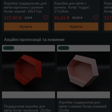
Коробка подарункова для
Коробки для квітів з
Коро
квітів картонна з ручкою
ручкою. Колір "пудра".
квіт
Колір чорний. 18х17см
17х18см
Колі
117,80
91,01
117
₴
₴
124 ₴
95,80 ₴
Купити
Купити
Акційні пропозиції та новинки
–30%
–25%
Коробки подарункові для
Подарункові коробки для
квітів з ніжкою Колір рожевий.
квітів Колір червоний. 22х9м
22х9м