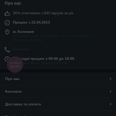
Про нас
96% позитивних з 840 відгуків за рік
Працює з 22.04.2013
м. Коломия
вул.Симоненка 2б. Магазин вул.Івана Мазепи 81,
Коломия, Україна
Контакти
Сьогодні працює з 09:00 до 18:00
Показати весь графік роботи
КНОПКА
ЗВ'ЯЗКУ
Про нас
Контакти
Доставка та оплата