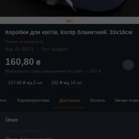
Коробки для квітів. Колір блакитний. 33х18см
Немає в наявності
Код: FL-015-2
Опт і роздріб
160,80
₴
Мінімальна сума замовлення на сайті — 500 ₴
157,50 ₴
від 5 шт.
152 ₴
від 10 шт.
пис
Характеристики
Доставка
Оплата
Умови пове
Опис
Коробки для квітів
Різних форм і кольорів