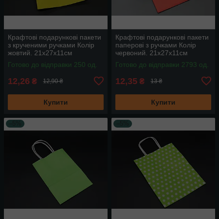
Крафтові подарункові пакети
Крафтові подарункові пакети
з крученими ручками Колір
паперові з ручками Колір
жовтий. 21х27х11см
червоний. 21х27х11см
Готово до відправки 250 од.
Готово до відправки 2793 од.
12,26
12,35
₴
₴
12,90 ₴
13 ₴
Купити
Купити
–5%
–5%