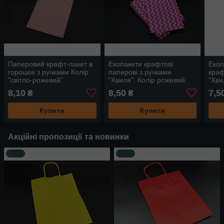
Паперовий крафт-пакет в
Екопакети крафтові
Екоп
горошок з ручками Колір
паперові з ручками
краф
"світло-рожевий".
"Хвиля". Колір рожевий.
"Хви
15х8х21см
15х8х21см
15х
8,10
8,50
7,5
₴
₴
Купити
Купити
Акційні пропозиції та новинки
–5%
–5%