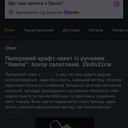
Що таке купити з Пром?
Замовлення під захистом
Опис
Характеристики
Доставка
Оплата
Умови п
Опис
Паперовий крафт-пакет із ручками
"Хвиля". Колір салатовий. 15х8х21см
Паперовий пакет з
ручкою
в наш час має доволі широке
розповсюдження, адже його якість, зовнішній вигляд і безпека
підкуповує багатьох споживачів. Більшість сучасних магазинів,
компаній, закладів громадського харчування обирають саме
широкі пакети як презентабельне та ефективне пакування
своїх товарів. Вони здатні підкреслити статус бренду, адже
мають набагато вишуканіший вигляд, ніж поліетиленова
упаковка
.