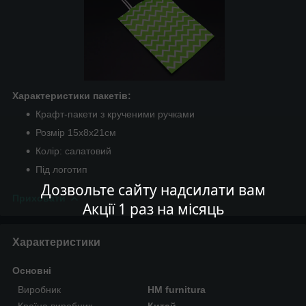
Характеристики пакетів:
Крафт-пакети з крученими ручками
Розмір 15х8х21см
Колір: салатовий
Під логотип
Дозвольте сайту надсилати вам
Приховати
Акції 1 раз на місяць
Характеристики
Основні
Виробник
HM furnitura
Країна виробник
Китай