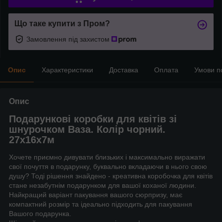
Що таке купити з Пром?
Замовлення під захистом
Опис
Характеристики
Доставка
Оплата
Умови п
Опис
Подарункові коробки для квітів зі
шнурочком Ваза. Колір чорний.
27х16х7м
Хочете приємно дивувати близьких і максимально виражати
свої почуття в подарунку, буквально вкладаючи в нього свою
душу? Тоді рішення знайдено - креативна коробочка для квітів
стане незабутнім подарунком для вашої коханої людини.
Найкращий варіант пакування вашого сюрпризу, має
компактний розмір та ідеально підходить для пакування
Вашого подарунка.