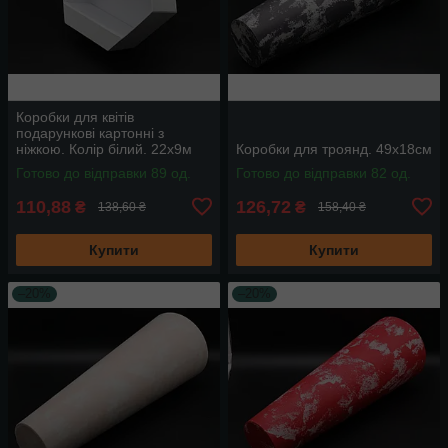
Коробки для квітів
подарункові картонні з
ніжкою. Колір білий. 22х9м
Коробки для троянд. 49х18см
Готово до відправки 89 од.
Готово до відправки 82 од.
110,88
126,72
₴
₴
138,60 ₴
158,40 ₴
Купити
Купити
–20%
–20%