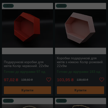
–30%
–25%
Коробки подарункові для
Подарункові коробки для
квітів з ніжкою Колір рожевий.
квітів Колір червоний. 22х9м
22х9м
Готово до відправки 97 од.
Готово до відправки 183 од.
97,02
103,95
₴
₴
138,60 ₴
138,60 ₴
Купити
Купити
–20%
–20%