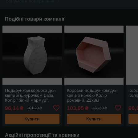
Всі умови повернення
Подібні товари компанії
Подарункові коробки для
Коробки подарункові для
Коро
квітів зі шнурочком Ваза.
квітів з ніжкою Колір
Колі
Колір "білий мармур".
рожевий. 22х9м
27х16х7м
96,14
103,95
96,
₴
₴
101,20 ₴
138,60 ₴
Купити
Купити
Акційні пропозиції та новинки