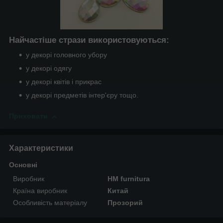
Найчастіше стрази використовуються:
у декорі головного убору
у декорі одягу
у декорі квітів і прикрас
у декорі предметів інтер'єру тощо.
Приховати
Характеристики
Основні
Виробник
HM furnitura
Країна виробник
Китай
Особливість матеріалу
Прозорий