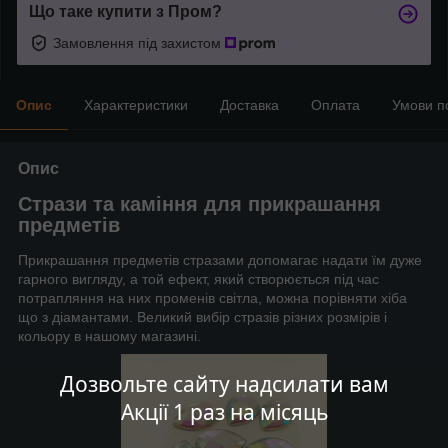
Що таке купити з Пром?
Замовлення під захистом
Опис
Характеристики
Доставка
Оплата
Умови п
Опис
Стрази та каміння для прикрашання
предметів
Прикрашання предметів стразами допомагає надати їм дуже
гарного вигляду, а той ефект, який створюється під час
потрапляння на них променів світла, можна порівняти хіба
що з діамантами. Великий вибір стразів різних розмірів і
кольору в нашому магазині.
Дозвольте сайту надсилати вам
Акції 1 раз на місяць