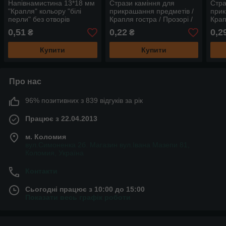
Напівнамистина 13*18 мм
Стрази каміння для
Стра
"Крапля" кольору "білі
прикрашання предметів /
прик
перли" без отворів
Крапля гостра / Прозорі /
Крап
декоративна для декору,
6*10 мм
6*8 
0,51
0,22
0,2
₴
₴
рукоділля, хобі
Купити
Купити
Про нас
96% позитивних з 839 відгуків за рік
Працює з 22.04.2013
м. Коломия
вул.Симоненка 2б. Магазин вул.Івана Мазепи 81,
Коломия, Україна
Контакти
Сьогодні працює з 10:00 до 15:00
Показати весь графік роботи