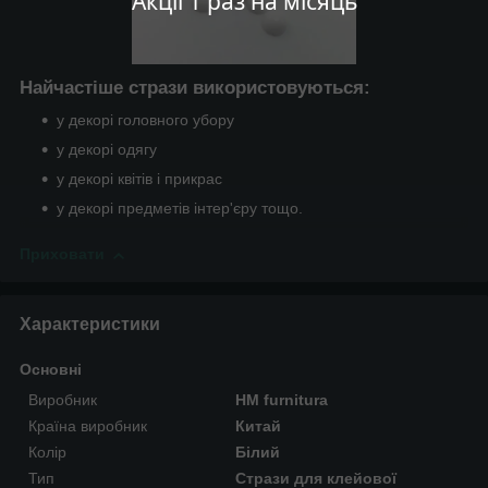
Акції 1 раз на місяць
Найчастіше стрази використовуються:
у декорі головного убору
у декорі одягу
у декорі квітів і прикрас
у декорі предметів інтер'єру тощо.
Приховати
Характеристики
Основні
Виробник
HM furnitura
Країна виробник
Китай
Колір
Білий
Тип
Стрази для клейової