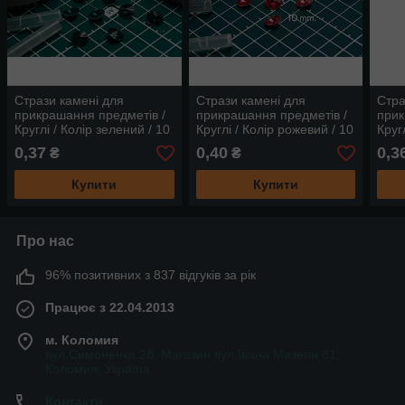
Стрази камені для
Стрази камені для
Стра
прикрашання предметів /
прикрашання предметів /
прик
Круглі / Колір зелений / 10
Круглі / Колір рожевий / 10
Круг
мм
мм
10 
0,37
0,40
0,3
₴
₴
Купити
Купити
Про нас
96% позитивних з 837 відгуків за рік
Працює з 22.04.2013
м. Коломия
вул.Симоненка 2б. Магазин вул.Івана Мазепи 81,
Коломия, Україна
Контакти