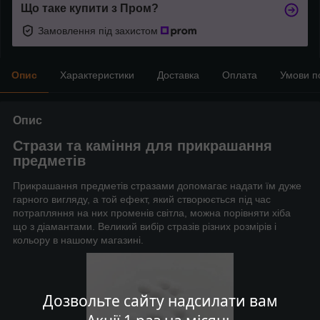
Що таке купити з Пром?
Замовлення під захистом
Опис
Характеристики
Доставка
Оплата
Умови п
Опис
Стрази та каміння для прикрашання
предметів
Прикрашання предметів стразами допомагає надати їм дуже
гарного вигляду, а той ефект, який створюється під час
потрапляння на них променів світла, можна порівняти хіба
що з діамантами. Великий вибір стразів різних розмірів і
кольору в нашому магазині.
Дозвольте сайту надсилати вам