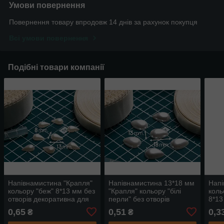
Умови повернення
Повернення товару впродовж 14 днів за рахунок покупця
Всі умови повернення
Подібні товари компанії
Напівнамистина "Крапля"
Напівнамистина 13*18 мм
Напі
кольору "беж" 8*13 мм без
"Крапля" кольору "білі
коль
отворів декоративна для
перли" без отворів
8*13
декору, рукоділля, хобі
декоративна для декору,
деко
0,65
0,51
0,3
₴
₴
рукоділля, хобі
руко