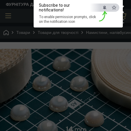
×
ФУРНІТУРА ДЛЯ ТВОРЧОСТІ
Subscribe to our
notifications!
To enable permission prompts, click
ESC
on the notification icon
Товари
Товари для творчості
Намистини, напівбусин