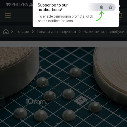
×
ФУРНІТУРА ДЛЯ ТВОРЧОСТІ
Subscribe to our
notifications!
To enable permission prompts, click
ESC
on the notification icon
Товари
Товари для творчості
Намистини, напівбусин