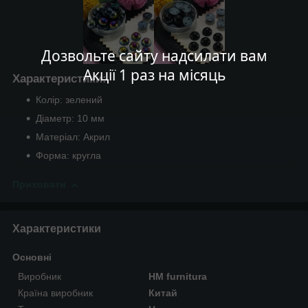
Дозвольте сайту надсилати вам
Акції 1 раз на місяць
Характеристики:
Колір: зелений
Діаметр: 10 мм
Матеріал: Акрил
Форма: кругла
Приховати
Характеристики
Основні
Виробник
HM furnitura
Країна виробник
Китай