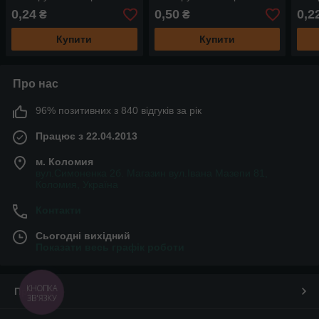
декоративна для декору,
декоративна для декору,
деко
0,24
0,50
0,2
₴
₴
хобі, рукоділля.
хобі, рукоділля.
Купити
Купити
Про нас
96% позитивних з 840 відгуків за рік
Працює з 22.04.2013
м. Коломия
вул.Симоненка 2б. Магазин вул.Івана Мазепи 81,
Коломия, Україна
Контакти
Сьогодні вихідний
Показати весь графік роботи
КНОПКА
Про нас
ЗВ'ЯЗКУ