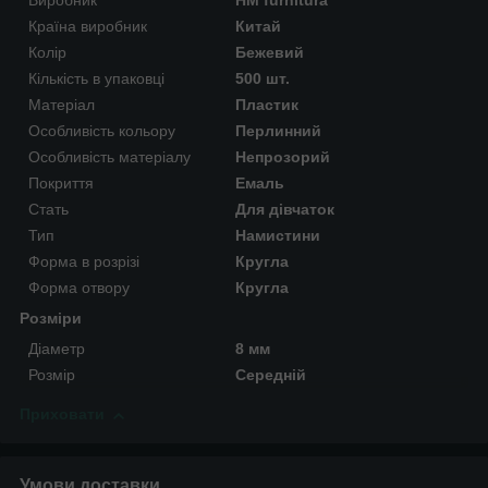
Виробник
HM furnitura
Країна виробник
Китай
Колір
Бежевий
Кількість в упаковці
500 шт.
Матеріал
Пластик
Особливість кольору
Перлинний
Особливість матеріалу
Непрозорий
Покриття
Емаль
Стать
Для дівчаток
Тип
Намистини
Форма в розрізі
Кругла
Форма отвору
Кругла
Розміри
Діаметр
8 мм
Розмір
Середній
Приховати
Умови доставки