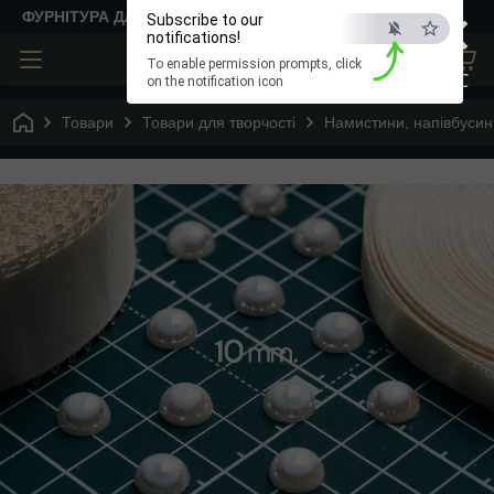
×
ФУРНІТУРА ДЛЯ ТВОРЧОСТІ
Subscribe to our
notifications!
To enable permission prompts, click
ESC
on the notification icon
Товари
Товари для творчості
Намистини, напівбусин