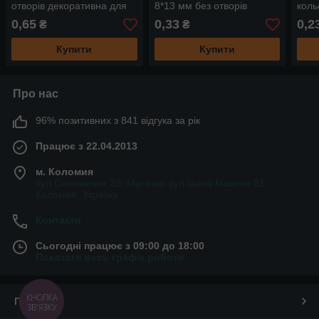
отворів декоративна для
8*13 мм без отворів
коль
декору, рукоділля, хобі
декоративна для декору,
деко
0,65
0,33
0,2
₴
₴
рукоділля, хобі
Купити
Купити
Про нас
96% позитивних з 841 відгука за рік
Працює з 22.04.2013
м. Коломия
вул.Симоненка 2б. Магазин вул.Івана Мазепи 81,
Коломия, Україна
Контакти
Сьогодні працює з 09:00 до 18:00
Показати весь графік роботи
КНОПКА
Про нас
ЗВ'ЯЗКУ