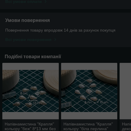
Всі умови оплати
Умови повернення
Повернення товару впродовж 14 днів за рахунок покупця
Всі умови повернення
Подібні товари компанії
Напівнамистина "Крапля"
Напівнамистина "Крапля"
Напі
кольору "беж" 8*13 мм без
кольору "біла перлина"
деко