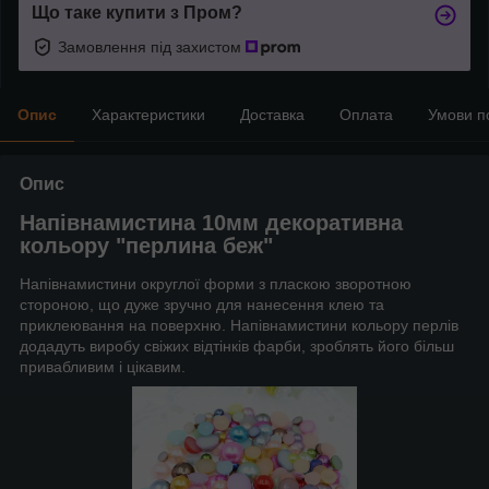
Що таке купити з Пром?
Замовлення під захистом
Опис
Характеристики
Доставка
Оплата
Умови п
Опис
Напівнамистина 10мм декоративна
кольору "перлина беж"
Напівнамистини округлої форми з пласкою зворотною
стороною, що дуже зручно для нанесення клею та
приклеювання на поверхню. Напівнамистини кольору перлів
додадуть виробу свіжих відтінків фарби, зроблять його більш
привабливим і цікавим.