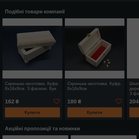
Подібні товари компанії
Скринька-заготовка. Куфр.
Скринька-заготовка. Куфр.
Шкат
8х16х9см. З фаскою. Бук.
8х16х9см
дере
З фа
162
180
204
₴
₴
Купити
Купити
Акційні пропозиції та новинки