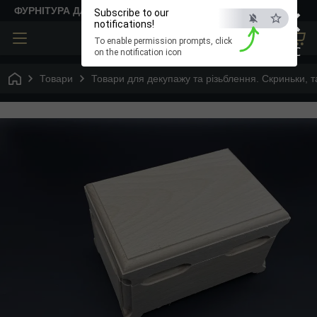
×
ФУРНІТУРА ДЛЯ ТВОРЧОСТІ
Subscribe to our
notifications!
To enable permission prompts, click
ESC
on the notification icon
Товари
Товари для декупажу та різьблення. Скриньки, та