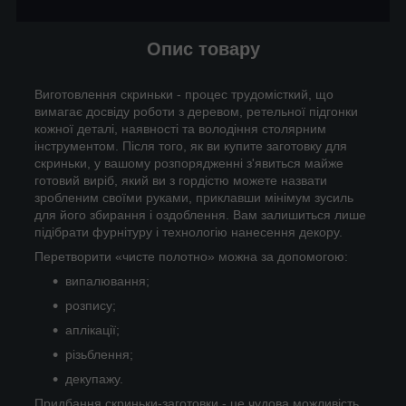
Опис товару
Виготовлення скриньки - процес трудомісткий, що
вимагає досвіду роботи з деревом, ретельної підгонки
кожної деталі, наявності та володіння столярним
інструментом. Після того, як ви купите заготовку для
скриньки, у вашому розпорядженні з'явиться майже
готовий виріб, який ви з гордістю можете назвати
зробленим своїми руками, приклавши мінімум зусиль
для його збирання і оздоблення. Вам залишиться лише
підібрати фурнітуру і технологію нанесення декору.
Перетворити «чисте полотно» можна за допомогою:
випалювання;
розпису;
аплікації;
різьблення;
декупажу.
Придбання скриньки-заготовки - це чудова можливість