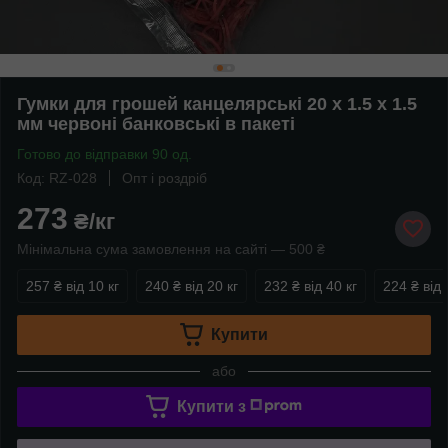
Гумки для грошей канцелярські 20 х 1.5 х 1.5
мм червоні банковські в пакеті
Готово до відправки 90 од.
Код: RZ-028
Опт і роздріб
273
₴/кг
Мінімальна сума замовлення на сайті — 500 ₴
257 ₴
від 10 кг
240 ₴
від 20 кг
232 ₴
від 40 кг
224 ₴
від 
Купити
або
Купити з