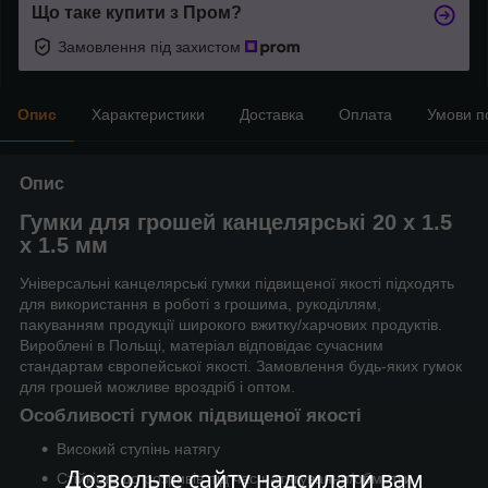
Що таке купити з Пром?
Замовлення під захистом
Опис
Характеристики
Доставка
Оплата
Умови п
Опис
Гумки для грошей канцелярські 20 х 1.5
х 1.5 мм
Універсальні канцелярські гумки підвищеної якості підходять
для використання в роботі з грошима, рукоділлям,
пакуванням продукції широкого вжитку/харчових продуктів.
Вироблені в Польщі, матеріал відповідає сучасним
стандартам європейської якості. Замовлення будь-яких гумок
для грошей можливе вроздріб і оптом.
Особливості гумок підвищеної якості
Високий ступінь натягу
Дозвольте сайту надсилати вам
Стійкість до розривів під час натягування/обмотки