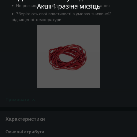
Акції 1 раз на місяць
Не розсипаються під час тривалого зберігання
Зберігають свої властивості в умовах зниженої/
підвищеної температури
Приховати
Характеристики
Основні атрибути