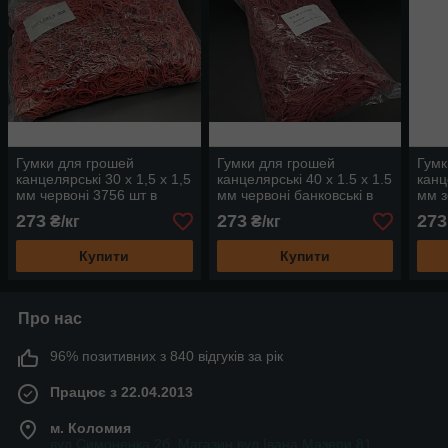
Гумки для грошей
Гумки для грошей
Гумк
канцелярські 30 х 1,5 х 1,5
канцелярські 40 х 1.5 х 1.5
канц
мм червоні 3756 шт в
мм червоні банковські в
мм з
пакеті
пакеті
банк
273
273
273
₴/кг
₴/кг
Купити
Купити
Про нас
96% позитивних з 840 відгуків за рік
Працює з 22.04.2013
м. Коломия
вул.Симоненка 2б. Магазин вул.Івана Мазепи 81,