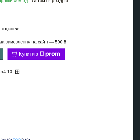
правки 408 од.
Оптом і в роздріб
ві ціни
ма замовлення на сайті — 500 ₴
Купити з
-54-10