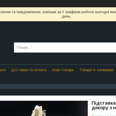
ення та повідомлення, оскільки за її графіком роботи сьогодні в
день.
кти
Доставка та оплата
Нові товари
Товари із знижками
Підставка
декору з 