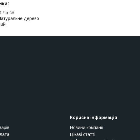
ики:
17.5 см
Натуральне дерево
лий
Корисна інформація
варів
Новини компанії
плата
Цікаві статті