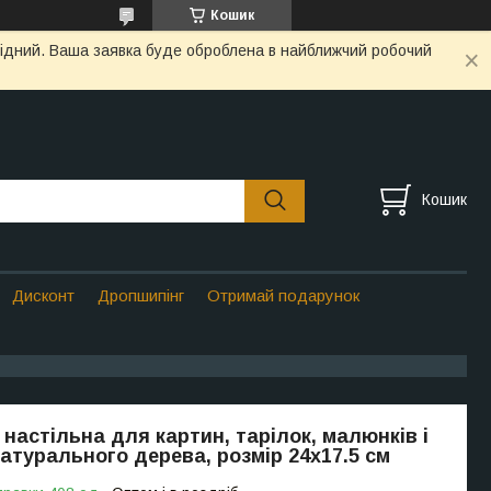
Кошик
ихідний. Ваша заявка буде оброблена в найближчий робочий
Кошик
Дисконт
Дропшипінг
Отримай подарунок
 настільна для картин, тарілок, малюнків і
натурального дерева, розмір 24х17.5 см