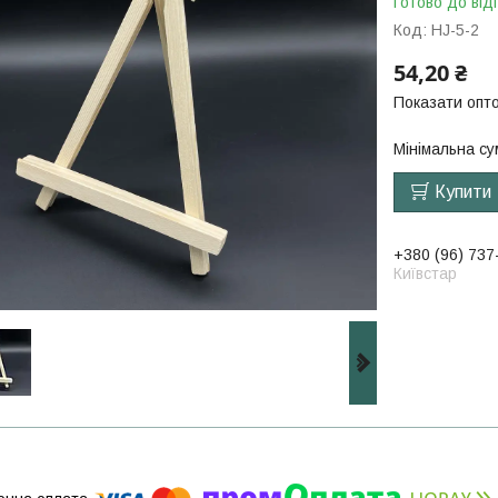
Готово до від
Код:
HJ-5-2
54,20 ₴
Показати опто
Мінімальна су
Купити
+380 (96) 737
Київстар