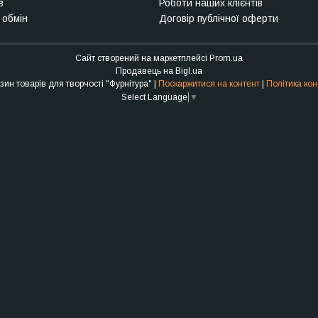
в
Роботи наших клієнтів
 обмін
Договір публічної оферти
Сайт створений на маркетплейсі
Prom.ua
Продавець на Bigl.ua
Інтернет-магазин товарів для творчості "Фурнітура" |
Поскаржитися на контент
|
Політика кон
Select Language
▼