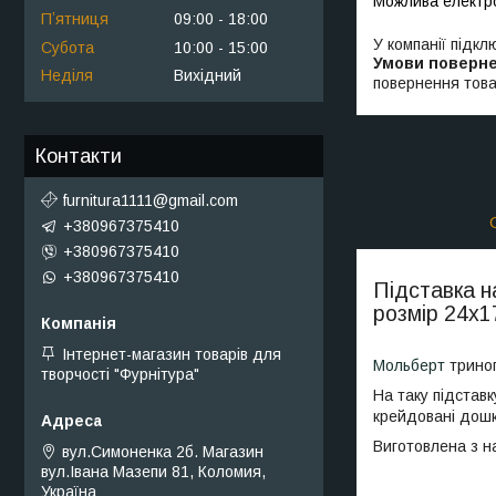
Пʼятниця
09:00
18:00
У компанії підкл
Субота
10:00
15:00
Неділя
Вихідний
повернення това
Контакти
furnitura1111@gmail.com
+380967375410
+380967375410
+380967375410
Підставка н
розмір 24х1
Інтернет-магазин товарів для
Мольберт
триног
творчості "Фурнітура"
На таку підставк
крейдовані дошк
Виготовлена з н
вул.Симоненка 2б. Магазин
вул.Івана Мазепи 81, Коломия,
Україна