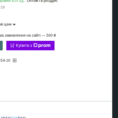
правки 810 од.
Оптом і в роздріб
-19
ві ціни
ма замовлення на сайті — 500 ₴
Купити з
-54-10