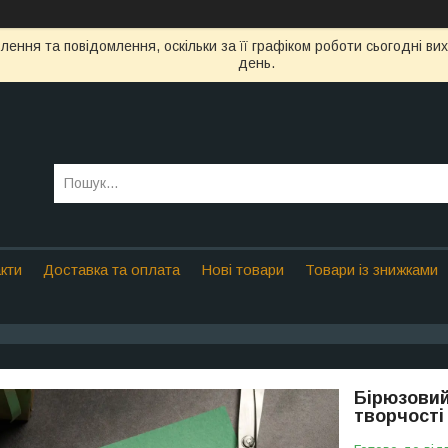
ення та повідомлення, оскільки за її графіком роботи сьогодні в
день.
кти
Доставка та оплата
Нові товари
Товари із знижками
Бірюзовий
творчості