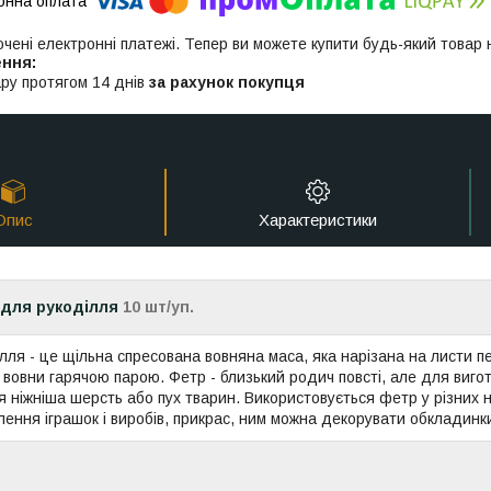
ючені електронні платежі. Тепер ви можете купити будь-який товар
ру протягом 14 днів
за рахунок покупця
Опис
Характеристики
для рукоділля
10 шт/уп.
лля - це щільна спресована вовняна маса, яка нарізана на листи пе
 вовни гарячою парою. Фетр - близький родич повсті, але для виг
я ніжніша шерсть або пух тварин. Використовується фетр у різних 
лення іграшок і виробів, прикрас, ним можна декорувати обкладинки