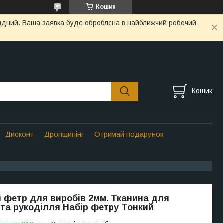
Кошик
ихідний. Ваша заявка буде оброблена в найближчий робочий
Кошик
Дисконт
Дропшипінг
Отримай подарунок
 фетр для виробів 2мм. Тканина для
 та рукоділля Набір фетру Тонкий