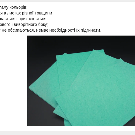
гаму кольорів;
я в листах різної товщини;
вається і приклеюється;
вого і виворітного боку;
у не обсипаються, немає необхідності їх підгинати.