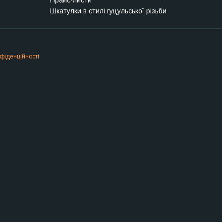
Прайс-листи
Шкатулки в стилі гуцульської різьби
фіденційності