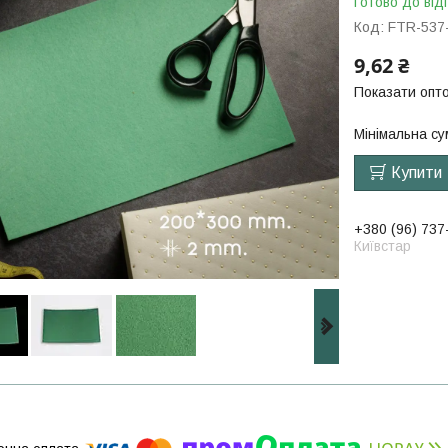
Готово до від
Код:
FTR-537
9,62 ₴
Показати опто
Мінімальна су
Купити
+380 (96) 737
Київстар