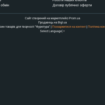
в
Роботи наших клієнтів
 обмін
Договір публічної оферти
Сайт створений на маркетплейсі
Prom.ua
Продавець на Bigl.ua
Інтернет-магазин товарів для творчості "Фурнітура" |
Поскаржитися на контент
|
Політика кон
Select Language
▼