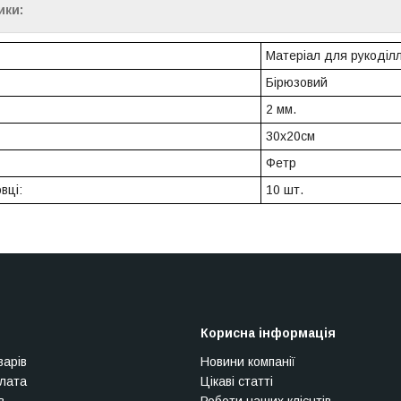
ики:
Матеріал для рукоділ
Бірюзовий
2 мм.
30х20см
Фетр
овці:
10 шт.
Корисна інформація
варів
Новини компанії
плата
Цікаві статті