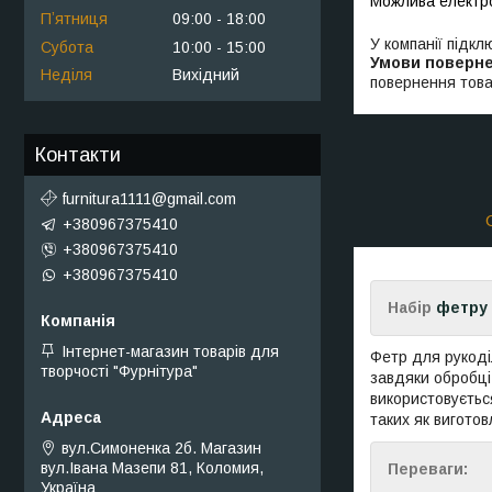
Пʼятниця
09:00
18:00
У компанії підкл
Субота
10:00
15:00
Неділя
Вихідний
повернення това
Контакти
furnitura1111@gmail.com
+380967375410
+380967375410
+380967375410
Набір
фетру 
Інтернет-магазин товарів для
Фетр для рукоді
творчості "Фурнітура"
завдяки обробці
використовуєтьс
таких як виготов
вул.Симоненка 2б. Магазин
вул.Івана Мазепи 81, Коломия,
Переваги:
Україна