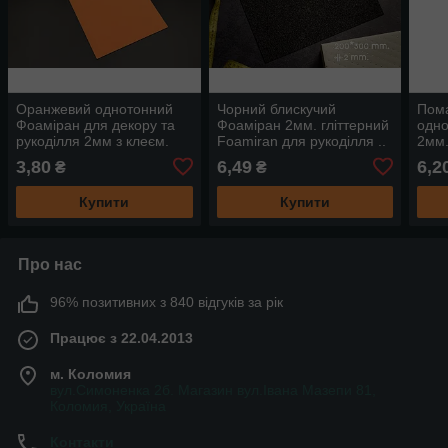
Оранжевий однотонний
Чорний блискучий
Пом
Фоаміран для декору та
Фоаміран 2мм. гліттерний
одно
рукоділля 2мм з клеєм.
Foamiran для рукоділля ..
2мм.
Foamiran для декупажу.
30х20см. з глітером
для 
3,80
6,49
6,2
₴
₴
30х20см.
Купити
Купити
Про нас
96% позитивних з 840 відгуків за рік
Працює з 22.04.2013
м. Коломия
вул.Симоненка 2б. Магазин вул.Івана Мазепи 81,
Коломия, Україна
Контакти