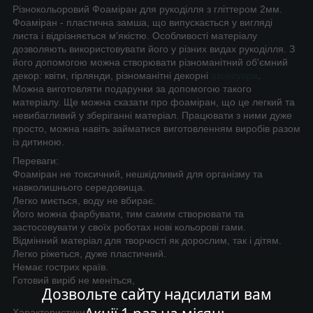
Різнокольоровий Фоаміран для рукоділля з гліттером 2мм.
Фоаміран - пластична замша, що випускається у вигляді
листа і відрізняється м'якістю. Особливості матеріалу
дозволяють використовувати його у різних видах рукоділля. З
його допомогою можна створювати різноманітний об'ємний
декор: квіти, гірлянди, різноманітні декорні
аксесуари
.
Можна виготовляти подарунки за допомогою такого
матеріалу. Ще можна сказати про фоаміран, що це легкий та
невибагливий у зберіганні матеріал. Працювати з ними дуже
просто, можна навіть займатися виготовленням виробів разом
із дитиною.
Переваги:
Фоаміран не токсичний, нешкідливий для організму та
навколишнього середовища.
Легко миється, воду не вбирає.
Його можна фарбувати, тим самим створювати та
застосовувати у своїх роботах нові кольорові гами.
Відмінний матеріал для творчості як дорослим, так і дітям.
Легко ріжеться, дуже пластичний.
Немає гострих країв.
Готовий виріб не меніться,
Дозвольте сайту надсилати вам
Характеристики: