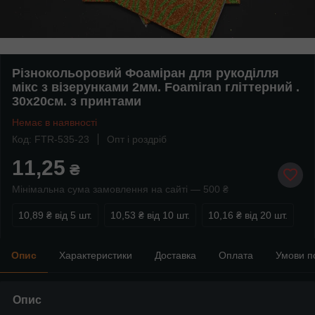
Різнокольоровий Фоаміран для рукоділля
мікс з візерунками 2мм. Foamiran гліттерний .
30х20см. з принтами
Немає в наявності
Код: FTR-535-23
Опт і роздріб
11,25
₴
Мінімальна сума замовлення на сайті — 500 ₴
10,89 ₴
від 5 шт.
10,53 ₴
від 10 шт.
10,16 ₴
від 20 шт.
Опис
Характеристики
Доставка
Оплата
Умови п
Опис