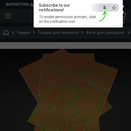
×
ФУРНІТУРА ДЛЯ ТВОРЧОСТІ
Subscribe to our
notifications!
To enable permission prompts, click
ESC
on the notification icon
Товари
Товари для творчості
Фетр для рукоділля.