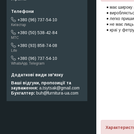
має широку 
виробляєтьс
легко приши
+380 (96) 737-54-10
не має лицьо
Київстар
краї у фетр
+380 (50) 538-42-84
МТС
+380 (93) 858-74-08
Life
+380 (96) 737-54-10
WhatsApp, Telegram
Ваші відгуки, пропозиції та
зауваження
a.tsytsak@gmail.com
Бухгалтер
buh@furnitura-ua.com
Характерист