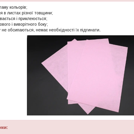
гаму кольорів;
я в листах різної товщини;
вається і приклеюється;
вого і виворітного боку;
у не обсипаються, немає необхідності їх підгинати.
ики: