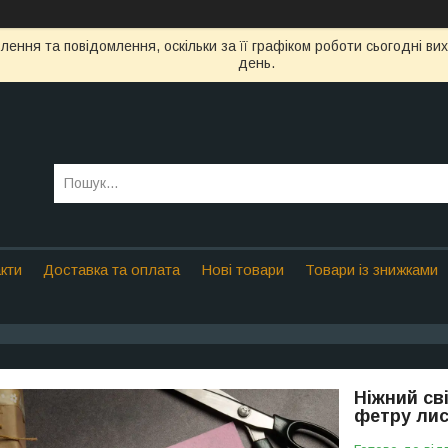
ення та повідомлення, оскільки за її графіком роботи сьогодні в
день.
кти
Доставка та оплата
Нові товари
Товари із знижками
Ніжний св
фетру лис