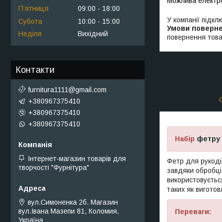
Пʼятниця
09:00
18:00
У компанії підкл
Субота
10:00
15:00
Неділя
Вихідний
повернення това
Контакти
furnitura1111@gmail.com
+380967375410
+380967375410
+380967375410
Набір
фетру 
Інтернет-магазин товарів для
Фетр для рукоді
творчості "Фурнітура"
завдяки обробці
використовуєтьс
таких як виготов
вул.Симоненка 2б. Магазин
вул.Івана Мазепи 81, Коломия,
Переваги:
Україна