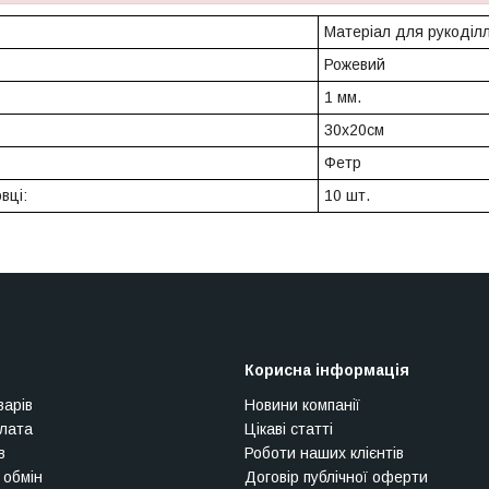
Матеріал для рукоділ
Рожевий
1 мм.
30х20см
Фетр
овці:
10 шт.
Корисна інформація
варів
Новини компанії
плата
Цікаві статті
в
Роботи наших клієнтів
 обмін
Договір публічної оферти