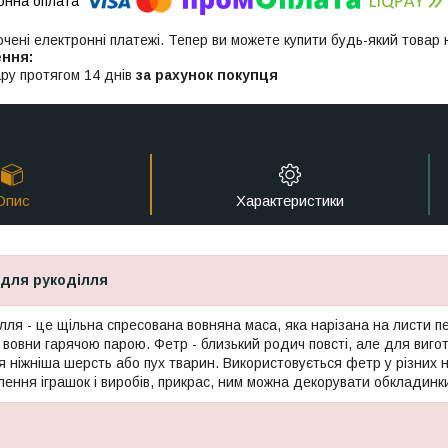
ючені електронні платежі. Тепер ви можете купити будь-який товар
ру протягом 14 днів
за рахунок покупця
Опис
Характеристики
для рукоділля
лля - це щільна спресована вовняна маса, яка нарізана на листи пе
 вовни гарячою парою. Фетр - близький родич повсті, але для виг
я ніжніша шерсть або пух тварин. Використовується фетр у різних 
лення іграшок і виробів, прикрас, ним можна декорувати обкладинки