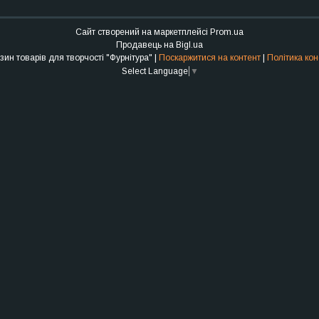
Сайт створений на маркетплейсі
Prom.ua
Продавець на Bigl.ua
Інтернет-магазин товарів для творчості "Фурнітура" |
Поскаржитися на контент
|
Політика кон
Select Language
▼