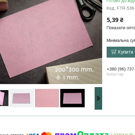
Готово до від
Код:
FTR-536
5,39 ₴
Показати опто
Мінімальна су
Купити
+380 (96) 737
Київстар