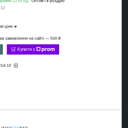
правки 1219 од.
Оптом і в роздріб
-12
ві ціни
ма замовлення на сайті — 500 ₴
Купити з
-54-10