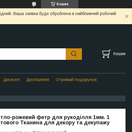
Кошик
ихідний. Ваша заявка буде оброблена в найближчий робочий
Кошик
Дисконт
Дропшипінг
Отримай подарунок
ітло-рожевий фетр для рукоділля 1мм. 1
тового Тканина для декору та декупажу