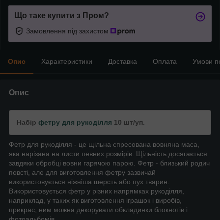
Що таке купити з Пром?
Замовлення під захистом
Опис
Характеристики
Доставка
Оплата
Умови п
Опис
Набір
фетру для рукоділля
10 шт/уп.
Фетр для рукоділля - це щільна спресована вовняна маса,
яка нарізана на листи певних розмірів. Щільність досягається
завдяки обробці вовни гарячою парою. Фетр - близький родич
повсті, але для виготовлення фетру зазвичай
використовується ніжніша шерсть або пух тварин.
Використовується фетр у різних напрямках рукоділля,
наприклад, у таких як виготовлення іграшок і виробів,
прикрас, ним можна декорувати обкладинки блокнотів і
фотоальбомів.