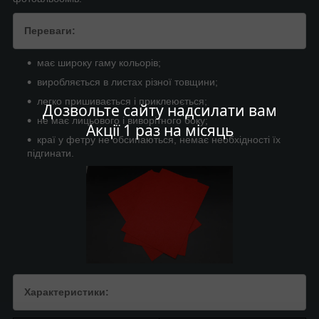
Переваги:
має широку гаму кольорів;
виробляється в листах різної товщини;
легко пришивається і приклеюється;
Дозвольте сайту надсилати вам
не має лицьового і виворітного боку;
Акції 1 раз на місяць
краї у фетру не обсипаються, немає необхідності їх
підгинати.
Характеристики: