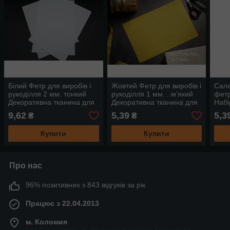
Білий Фетр для виробів і
Жовтий Фетр для виробів і
Сала
рукоділля 2 мм. тонкий
рукоділля 1 мм. . м'який
фетр
Декоративна тканина для
Декоративна тканина для
Набі
дизайну та декупажу
дизайну та декупажу
Ткан
9,62
5,39
5,3
₴
₴
деку
Купити
Купити
Про нас
96% позитивних з 843 відгуків за рік
Працює з 22.04.2013
м. Коломия