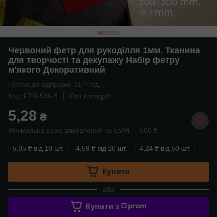
Червоний фетр для рукоділля 1мм. Тканина
для творчості та декупажу Набір фетру
м'якого Декоративний
Готово до відправки 3177 од.
Код: FTR-536-3
Опт і роздріб
5,28
₴
Мінімальна сума замовлення на сайті — 500 ₴
5,05 ₴
від 10 шт.
4,59 ₴
від 20 шт.
4,24 ₴
від 50 шт.
Купити
або
Купити з