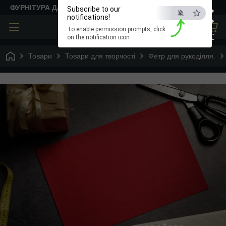
×
ФУРНІТУРА ДЛЯ ТВОРЧОСТІ
Subscribe to our
notifications!
To enable permission prompts, click
ESC
on the notification icon
Товари
Товари для творчості
Фетр для рукоділля.