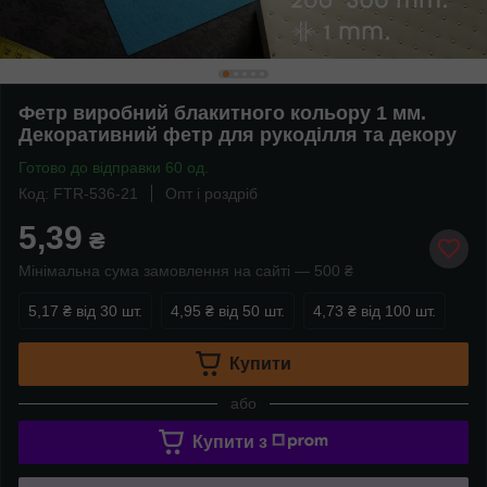
Фетр виробний блакитного кольору 1 мм.
Декоративний фетр для рукоділля та декору
Готово до відправки 60 од.
Код: FTR-536-21
Опт і роздріб
5,39
₴
Мінімальна сума замовлення на сайті — 500 ₴
5,17 ₴
від 30 шт.
4,95 ₴
від 50 шт.
4,73 ₴
від 100 шт.
Купити
або
Купити з