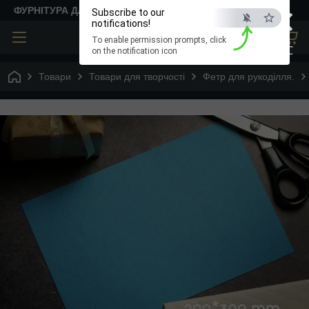
×
ФУРНІТУРА ДЛЯ ТВОРЧОСТІ
Subscribe to our
notifications!
To enable permission prompts, click
ESC
on the notification icon
Товари
Товари для творчості
Фетр для рукоділля.