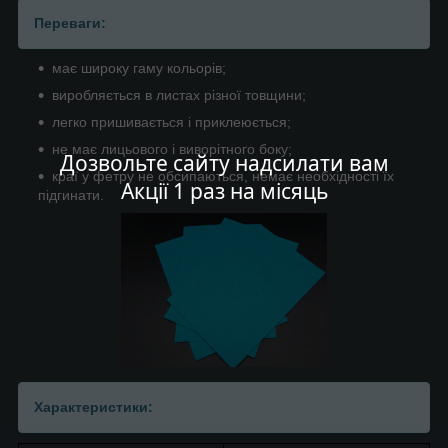
Переваги:
має широку гаму кольорів;
виробляється в листах різної товщини;
легко пришивається і приклеюється;
не має лицьового і виворітного боку;
Дозвольте сайту надсилати вам
краї у фетру не обсипаються, немає необхідності їх
Акції 1 раз на місяць
підгинати.
Характеристики: