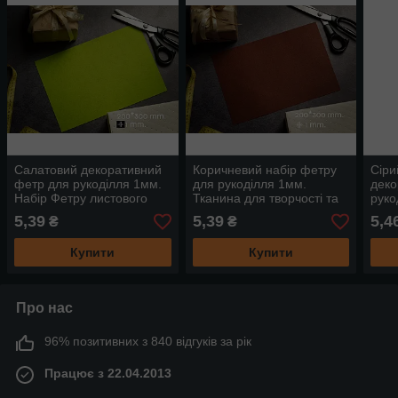
Салатовий декоративний
Коричневий набір фетру
Сіри
фетр для рукоділля 1мм.
для рукоділля 1мм.
деко
Набір Фетру листового
Тканина для творчості та
руко
Тканина для декору та
декупажу Фетр
Фетр
5,39
5,39
5,4
₴
₴
декупажу
Декоративний
лист
Купити
Купити
Про нас
96% позитивних з 840 відгуків за рік
Працює з 22.04.2013