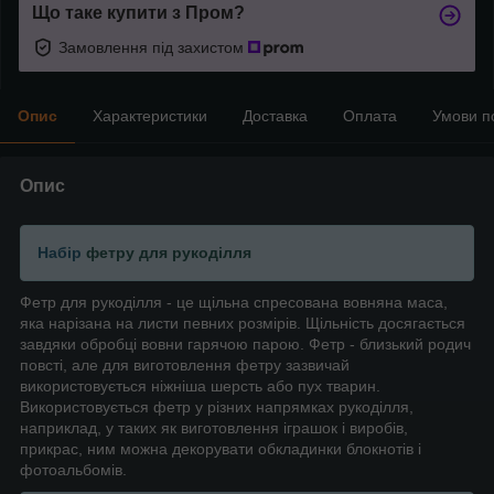
Що таке купити з Пром?
Замовлення під захистом
Опис
Характеристики
Доставка
Оплата
Умови п
Опис
Набір
фетру для рукоділля
Фетр для рукоділля - це щільна спресована вовняна маса,
яка нарізана на листи певних розмірів. Щільність досягається
завдяки обробці вовни гарячою парою. Фетр - близький родич
повсті, але для виготовлення фетру зазвичай
використовується ніжніша шерсть або пух тварин.
Використовується фетр у різних напрямках рукоділля,
наприклад, у таких як виготовлення іграшок і виробів,
прикрас, ним можна декорувати обкладинки блокнотів і
фотоальбомів.