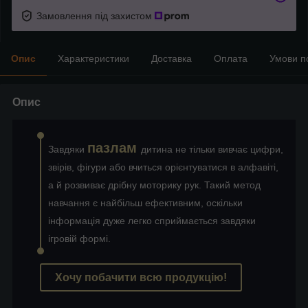
Замовлення під захистом
Опис
Характеристики
Доставка
Оплата
Умови п
Опис
пазлам
Завдяки
дитина не тільки вивчає цифри,
звірів, фігури або вчиться орієнтуватися в алфавіті,
а й розвиває дрібну моторику рук. Такий метод
навчання є найбільш ефективним, оскільки
інформація дуже легко сприймається завдяки
ігровій формі.
Хочу побачити всю продукцію!