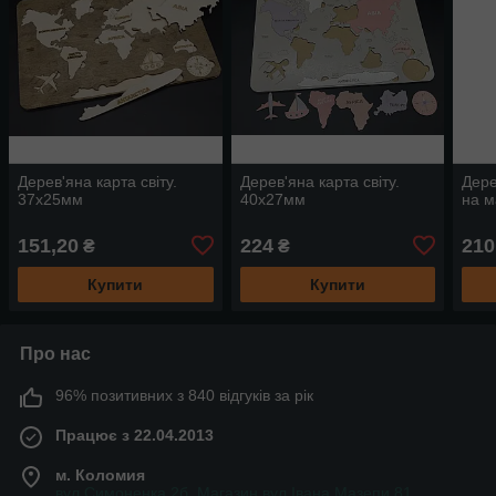
Дерев'яна карта світу.
Дерев'яна карта світу.
Дере
37х25мм
40х27мм
на м
151,20
224
210
₴
₴
Купити
Купити
Про нас
96% позитивних з 840 відгуків за рік
Працює з 22.04.2013
м. Коломия
вул.Симоненка 2б. Магазин вул.Івана Мазепи 81,