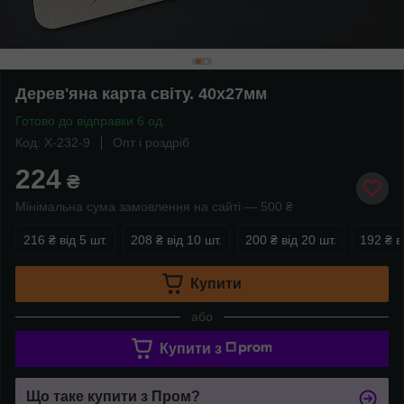
Дерев'яна карта світу. 40х27мм
Готово до відправки 6 од.
Код: X-232-9
Опт і роздріб
224
₴
Мінімальна сума замовлення на сайті — 500 ₴
216 ₴
від 5 шт.
208 ₴
від 10 шт.
200 ₴
від 20 шт.
192 ₴
в
Купити
або
Купити з
Що таке купити з Пром?