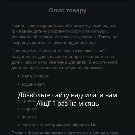
Опис товару
Пазли
- один з кращих засобів розвитку, який під час
гри навчає дитину розрізняти форми та кольори,
допомагає їй ставати кмітливою і уважною. Також, гра
покращує спритність рук і координацію рухів.
Пропонуємо різноманітні пазли з високоякісної і
бездоганно відшліфованої фанери, яка приємна на
дотик і абсолютно безпечна для дітей. В асортименті
дана гра представлена в наступних форматах:
мапа України;
водний світ;
абетка;
Дозвольте сайту надсилати вам
іграшка-вкладиш «Цифри»;
Акції 1 раз на місяць
тварини;
фрукти;
сортер з геометричними фігурами і ін.
Пазли з фанери являються заготовками для декупажу.