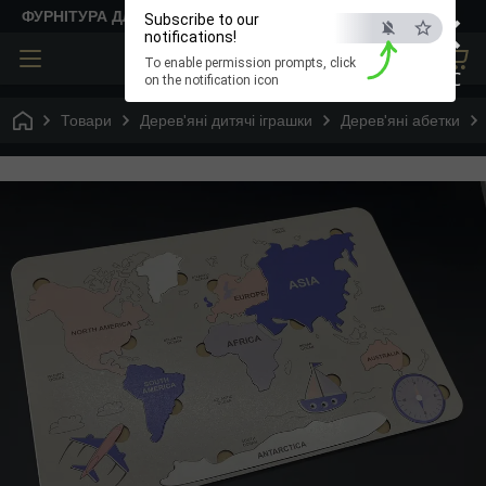
×
ФУРНІТУРА ДЛЯ ТВОРЧОСТІ
Subscribe to our
notifications!
To enable permission prompts, click
ESC
on the notification icon
Товари
Дерев'яні дитячі іграшки
Дерев'яні абетки