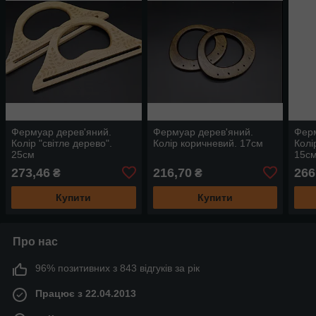
Фермуар дерев'яний.
Фермуар дерев'яний.
Ферм
Колір "світле дерево".
Колір коричневий. 17см
Колі
25см
15с
273,46
216,70
266
₴
₴
Купити
Купити
Про нас
96% позитивних з 843 відгуків за рік
Працює з 22.04.2013