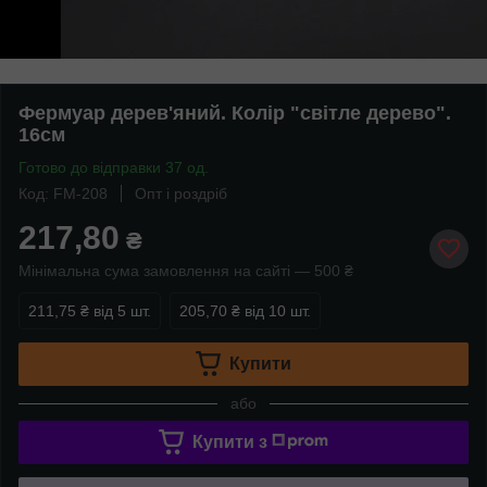
Фермуар дерев'яний. Колір "світле дерево".
16см
Готово до відправки 37 од.
Код: FM-208
Опт і роздріб
217,80
₴
Мінімальна сума замовлення на сайті — 500 ₴
211,75 ₴
від 5 шт.
205,70 ₴
від 10 шт.
Купити
або
Купити з