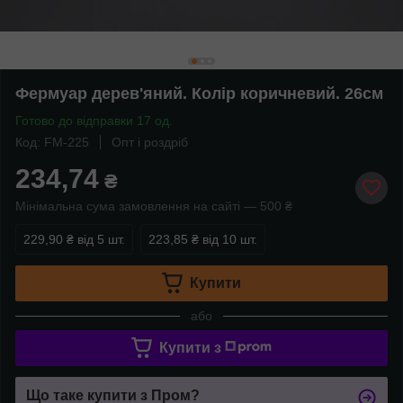
Фермуар дерев'яний. Колір коричневий. 26см
Готово до відправки 17 од.
Код: FM-225
Опт і роздріб
234,74
₴
Мінімальна сума замовлення на сайті — 500 ₴
229,90 ₴
від 5 шт.
223,85 ₴
від 10 шт.
Купити
або
Купити з
Що таке купити з Пром?