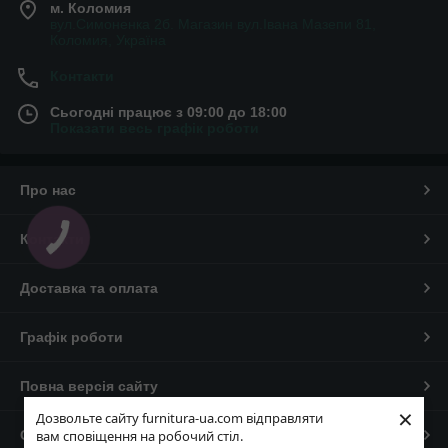
м. Коломия
вул.Симоненка 2б. Магазин вул.Івана Мазепи 81,
Коломия, Україна
Контакти
Сьогодні працює з 09:00 до 18:00
Показати весь графік роботи
Про нас
Контакти
Доставка та оплата
Графік роботи
Повна версія сайту
×
Дозвольте сайту furnitura-ua.com відправляти
Сайт створено на маркетплейсі
Prom.ua
вам сповіщення на робочий стіл.