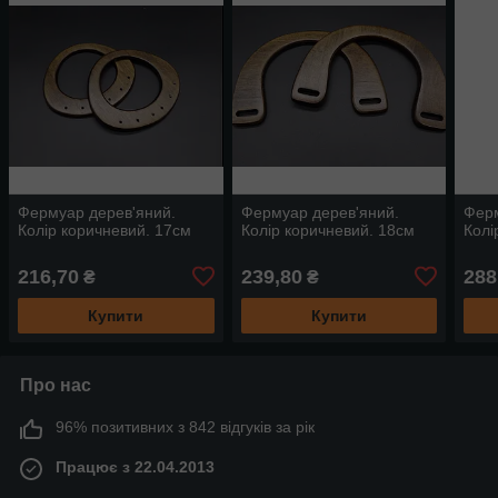
Фермуар дерев'яний.
Фермуар дерев'яний.
Ферм
Колір коричневий. 17см
Колір коричневий. 18см
Колі
216,70
239,80
288
₴
₴
Купити
Купити
Про нас
96% позитивних з 842 відгуків за рік
Працює з 22.04.2013