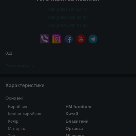
+38 (096) 737 54 10
+38 (050) 538 42 84
+38 (093) 858 74 08
011
Приховати
Характеристики
Основні
Виробник
HM furnitura
Країна виробник
Китай
Колір
Блакитний
Матеріал
Органза
Тип
Мішечок