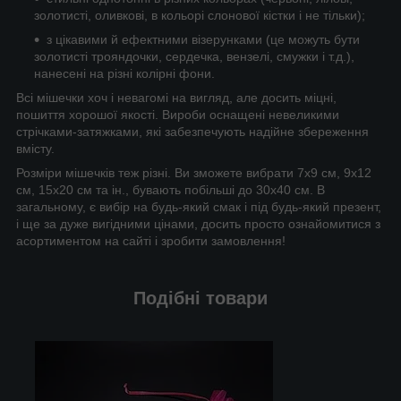
золотисті, оливкові, в кольорі слонової кістки і не тільки);
з цікавими й ефектними візерунками (це можуть бути
золотисті трояндочки, сердечка, вензелі, смужки і т.д.),
нанесені на різні колірні фони.
Всі мішечки хоч і невагомі на вигляд, але досить міцні,
пошиття хорошої якості. Вироби оснащені невеликими
стрічками-затяжками, які забезпечують надійне збереження
вмісту.
Розміри мішечків теж різні. Ви зможете вибрати 7х9 см, 9х12
см, 15х20 см та ін., бувають побільші до 30х40 см. В
загальному, є вибір на будь-який смак і під будь-який презент,
і ще за дуже вигідними цінами, досить просто ознайомитися з
асортиментом на сайті і зробити замовлення!
Подібні товари