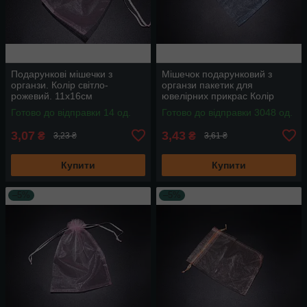
Подарункові мішечки з
Мішечок подарунковий з
органзи. Колір світло-
органзи пакетик для
рожевий. 11х16см
ювелірних прикрас Колір
блакитний. 13х18см
Готово до відправки 14 од.
Готово до відправки 3048 од.
3,07
3,43
₴
₴
3,23 ₴
3,61 ₴
Купити
Купити
–5%
–5%