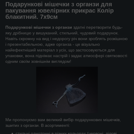
Подарункові мішечки з органзи для
пакування ювелірних прикрас Колір
блакитний. 7х9см
Подарункові мішечки з органзи
здатні перетворити будь-
яку дрібницю у вишуканий, стильний, чудовий подарунок.
Навіть скромну на вид і недорогу річ вони зроблять розкішною
і презентабельною, адже органза - це візуально
найефектніший матеріал з усіх, що застосовуються для
упаковки, вона піднімає настрій і задає атмосфері святковості
одним своїм зовнішнім виглядом!
Ми пропонуємо вам великий вибір подарункових мішечків,
зшитих з органзи. В асортименті:
стильні однотонні в різних кольорах (червоні, лілові,