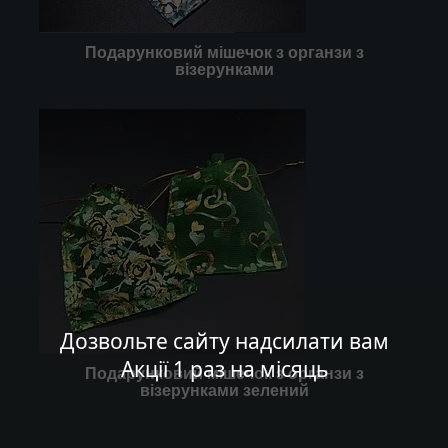
Подарунковий мішечок з органзи з
візерунками
Дозвольте сайту надсилати вам
Акції 1 раз на місяць
Подарунковий мішечок з органзи з
візерунками зелений