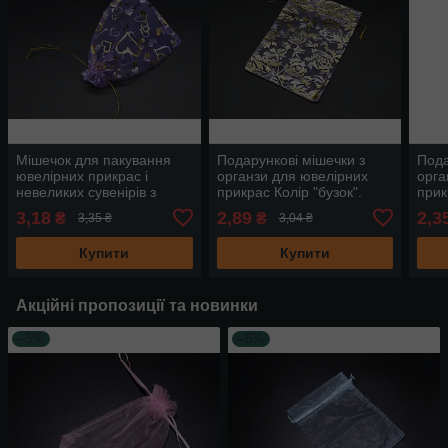
Мішечок для пакування
Подарункові мішечки з
Пода
ювелірних прикрас і
органзи для ювелірних
орга
невеликих сувенірів з
прикрас Колір "бузок".
прик
органзи Колір фіолет.
10х14см
пом
3,18
2,89
2,3
₴
₴
3,35 ₴
3,04 ₴
13х18см
Купити
Купити
Акційні пропозиції та новинки
–5%
–5%