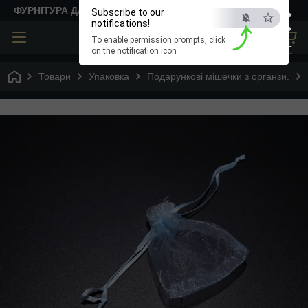
×
ФУРНІТУРА ДЛЯ ТВОРЧОСТІ
Subscribe to our
notifications!
To enable permission prompts, click
ESC
on the notification icon
Товари
Упаковка
Подарункові мішечки з органзи.