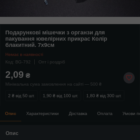
Подарункові мішечки з органзи для
пакування ювелірних прикрас Колір
блакитний. 7х9см
Немає в наявності
Код: BG-792
Опт і роздріб
2,09
₴
Мінімальна сума замовлення на сайті — 500 ₴
2 ₴
від 50 шт.
1,90 ₴
від 100 шт.
1,80 ₴
від 300 шт.
Опис
Характеристики
Доставка
Оплата
Умови п
Опис