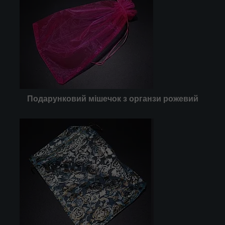
Подарунковий мішечок з органзи рожевий