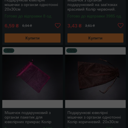
мішечки з органзи однотонні
подарунковий на зав'язках
20х30см
красивий Колір червоний.
13х18см
Готово до відправки 8 од.
Готово до відправки 3985 од.
6,59
3,43
₴
₴
6,94 ₴
3,61 ₴
Купити
Купити
–5%
–5%
Мішечок подарунковий з
Подарункові ювелірні
органзи пакетик для
мішечки з органзи однотонні
ювелірних прикрас Колір
Колір коричневий. 20х30см
рожевий. 13х18см