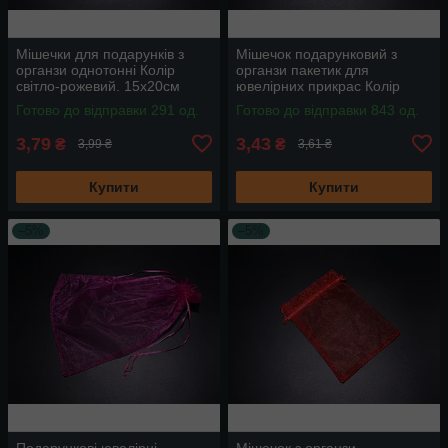
Мішечки для подарунків з
Мішечок подарунковий з
органзи однотонні Колір
органзи пакетик для
світло-рожевий. 15х20см
ювелірних прикрас Колір
оранж. 13х18см
Готово до відправки 291 од.
Готово до відправки 843 од.
3,79
3,43
₴
₴
3,99 ₴
3,61 ₴
Купити
Купити
–5%
–5%
Подарункові ювелірні
Мішечок з органзи