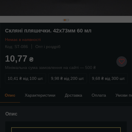
Скляні пляшечки. 42х73мм 60 мл
Немає в наявності
Код: ST-086
Опт і роздріб
10,77
₴
Мінімальна сума замовлення на сайті — 500 ₴
10,41 ₴
від 100 шт.
9,98 ₴
від 200 шт.
9,68 ₴
від 300 шт.
Опис
Характеристики
Доставка
Оплата
Умови п
Опис