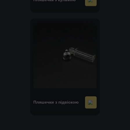
Пляшечки з підвіскою