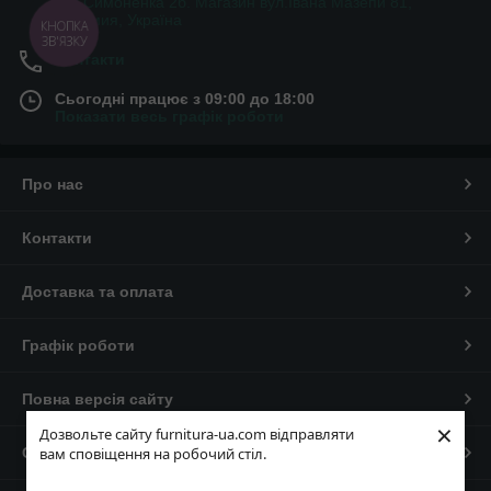
вул.Симоненка 2б. Магазин вул.Івана Мазепи 81,
Коломия, Україна
КНОПКА
ЗВ'ЯЗКУ
Контакти
Сьогодні працює з 09:00 до 18:00
Показати весь графік роботи
Про нас
Контакти
Доставка та оплата
Графік роботи
Повна версія сайту
×
Дозвольте сайту furnitura-ua.com відправляти
Сайт створено на маркетплейсі
Prom.ua
вам сповіщення на робочий стіл.