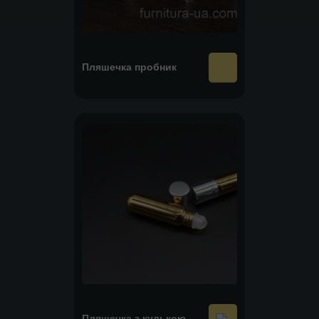
Пляшечка пробник
Пляшечка з кулькою