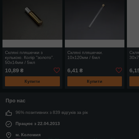
Скляні пляшечки з
Скляні пляшечки.
Скля
кулькою. Колір "золото".
10х120мм / 6мл
30х7
50х14мм / 5мл
10,89
6,41
6,1
₴
₴
Купити
Купити
Про нас
96% позитивних з 839 відгуків за рік
Працює з 22.04.2013
м. Коломия