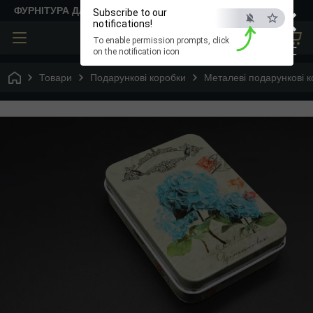
×
ФУРНІТУРА ДЛЯ ТВОРЧОСТІ
Subscribe to our
notifications!
To enable permission prompts, click
ESC
on the notification icon
Товари
Подарункові коробки
Металеві подарункові к