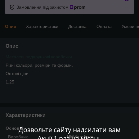
Замовлення під захистом
Опис
Характеристики
Доставка
Оплата
Умови п
Опис
Металеві подарункові коробочки
.
Різні кольори, розміри та форми.
Оптові ціни
1.25
Характеристики
Дозвольте сайту надсилати вам
Основні
Акції 1 раз на місяць
Виробник
HM furnitura