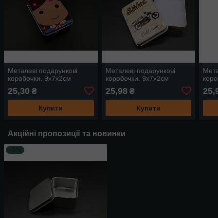
Металеві подарункові
Металеві подарункові
Мета
коробочки. 9х7х2см
коробочки. 9х7х2см
коро
25,30
25,98
25,
₴
₴
Купити
Купити
Акційні пропозиції та новинки
–5%