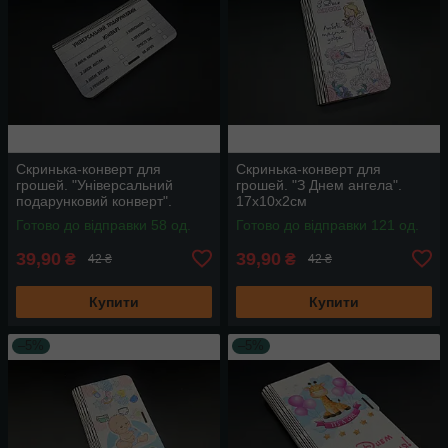
Скринька-конверт для
Скринька-конверт для
грошей. "Універсальний
грошей. "З Днем ангела".
подарунковий конверт".
17х10х2см
17х10х2см
Готово до відправки 58 од.
Готово до відправки 121 од.
39,90
39,90
₴
₴
42 ₴
42 ₴
Купити
Купити
–5%
–5%