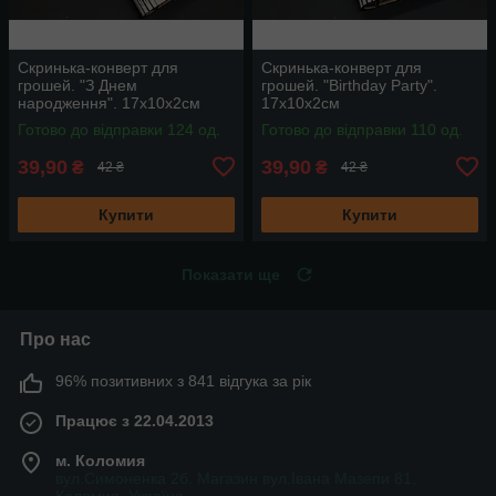
Скринька-конверт для
Скринька-конверт для
грошей. "З Днем
грошей. "Birthday Party".
народження". 17х10х2см
17х10х2см
Готово до відправки 124 од.
Готово до відправки 110 од.
39,90
39,90
₴
₴
42 ₴
42 ₴
Купити
Купити
Показати ще
Про нас
96% позитивних з 841 відгука за рік
Працює з 22.04.2013
м. Коломия
вул.Симоненка 2б. Магазин вул.Івана Мазепи 81,
Коломия, Україна