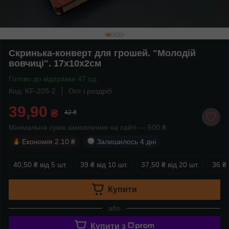
Скринька-конверт для грошей. "Молодій
вовчиці". 17х10х2см
Готово до відправки 47 од.
Код: KF-205-2
Опт і роздріб
39,90
₴
42 ₴
Мінімальна сума замовлення на сайті — 500 ₴
Економія
2.10 ₴
Залишилось
4 дні
40,50 ₴
від 5 шт.
39 ₴
від 10 шт.
37,50 ₴
від 20 шт.
36 ₴
Купити
або
Купити з