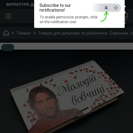
×
ФУРНІТУРА ДЛЯ ТВОРЧОСТІ
Subscribe to our
notifications!
To enable permission prompts, click
ESC
on the notification icon
Товари
Товари для декупажу та різьблення. Скриньки, та
–5%