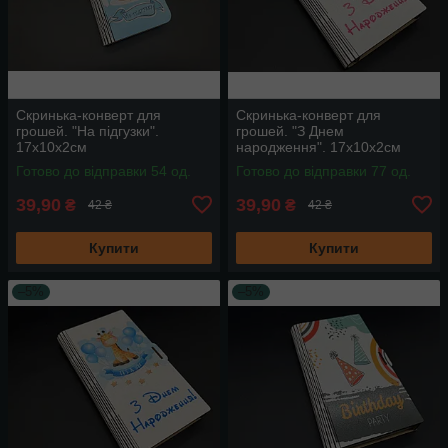
Скринька-конверт для
Скринька-конверт для
грошей. "На підгузки".
грошей. "З Днем
17х10х2см
народження". 17х10х2см
Готово до відправки 54 од.
Готово до відправки 77 од.
39,90
39,90
₴
₴
42 ₴
42 ₴
Купити
Купити
–5%
–5%