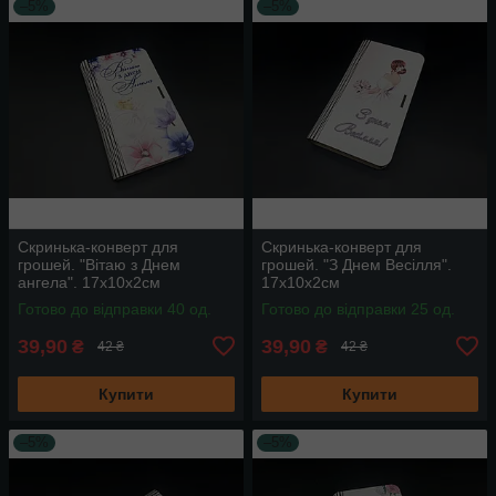
–5%
–5%
Скринька-конверт для
Скринька-конверт для
грошей. "Вітаю з Днем
грошей. "З Днем Весілля".
ангела". 17х10х2см
17х10х2см
Готово до відправки 40 од.
Готово до відправки 25 од.
39,90
39,90
₴
₴
42 ₴
42 ₴
Купити
Купити
–5%
–5%