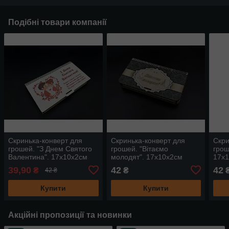
Подібні товари компанії
Скринька-конверт для
Скринька-конверт для
Скри
грошей. "З Днем Святого
грошей. "Вітаємо
грош
Валентина". 17х10х2см
молодят". 17х10х2см
17х
39,90
42
42
₴
₴
42 ₴
Купити
Купити
Акційні пропозиції та новинки