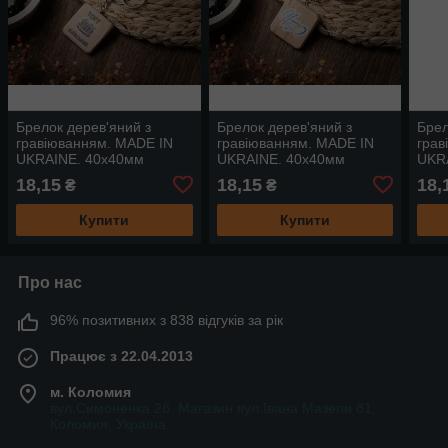
Брелок дерев'яний з
Брелок дерев'яний з
Брел
гравіюванням. MADE IN
гравіюванням. MADE IN
грав
UKRAINE. 40х40мм
UKRAINE. 40х40мм
UKR
18,15
18,15
18,
₴
₴
Купити
Купити
Про нас
96% позитивних з 838 відгуків за рік
Працює з 22.04.2013
м. Коломия
вул.Симоненка 2б. Магазин вул.Івана Мазепи 81,
Коломия, Україна