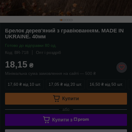
Брелок дерев'яний з гравіюванням. MADE IN
UKRAINE. 40мм
Готово до відправки 80 од.
Код: BR-718
Опт і роздріб
18,15
₴
Мінімальна сума замовлення на сайті — 500 ₴
17,60 ₴
від 10 шт.
17,05 ₴
від 20 шт.
16,50 ₴
від 50 шт.
Купити
або
Купити з