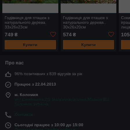
Годівниця для пташок з
Годівниця для пташок з
Соки
натурального дерева.
натурального дерева..
ігра
33х26х23см
30х26х20см
лица
дере
749
574
105
₴
₴
Купити
Купити
Про нас
96% позитивних з 839 відгуків за рік
Працює з 22.04.2013
м. Коломия
вул.Симоненка 2б. Магазин вул.Івана Мазепи 81,
Коломия, Україна
Контакти
Сьогодні працює з 10:00 до 15:00
Показати весь графік роботи