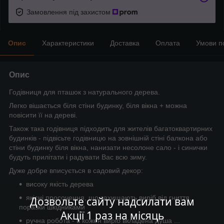
Замовлення під захистом
Опис
Характеристики
Доставка
Оплата
Умови п
Опис
Годівниця для пташок з натурального дерева.
Легко вішається біля стіни будинку, біля вікна + можна
повісити її на дереві.
Також така годівниця підходить для жителів багатоквартирних
будинків - підвісьте годівницю на зовнішній стіні балкона або
стіни будинку біля вікна, нанизати несолоне сало - і синички
будуть прилітати і радувати Вас всю зиму.
Дуже добре вписується в садовий декор:
високу якість дерева
якісні просочення, що захищають виріб від гниття,
Дозвольте сайту надсилати вам
поразки шкідниками
Акції 1 раз на місяць
ручна робота - в кожен виріб вкладена душа ...