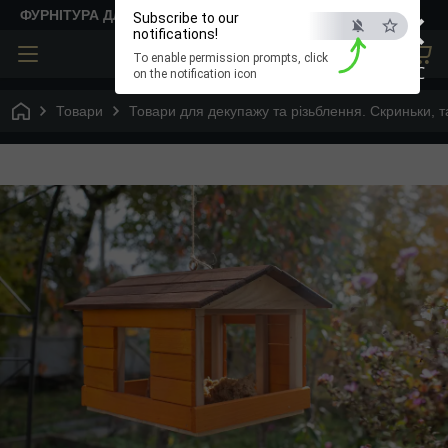
×
ФУРНІТУРА ДЛЯ ТВОРЧОСТІ
Subscribe to our
notifications!
To enable permission prompts, click
ESC
on the notification icon
Товари
Товари для декупажу та різьблення. Скриньки, та