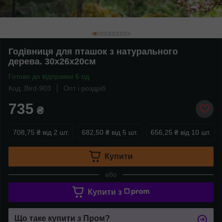
Годівниця для пташок з натурального
дерева. 30х26х20см
Готово до відправки 6 од.
Код: Bird-903
Опт і роздріб
735
₴
708,75 ₴
від 2 шт.
682,50 ₴
від 5 шт.
656,25 ₴
від 10 шт.
Купити
або
Купити з
Що таке купити з Пром?