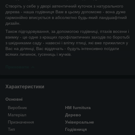
Створіть у себе у дворі автентичний куточок з натурального
дерева - наша годівниця Вам в цьому допоможе - вона дуже
гармонійно вписується в абсолютно будь-який ландшафтний
дизайн.
Також підгодовування, за допомогою годівниці, птахів восени і
взимку - це одне з кращих профілактичних заходів по боротьбі
з шкідниками саду - навесні і влітку птиці, які вже прижилися у
Вас на ділянці, Вас віддячать - будуть інтенсивно поїдати
всяких личинок, гусениць і жучків.
Приховати
Характеристики
Основні
Виробник
HM furnitura
Матеріал
Дерево
Призначення
Універсальне
Тип
Годівниця