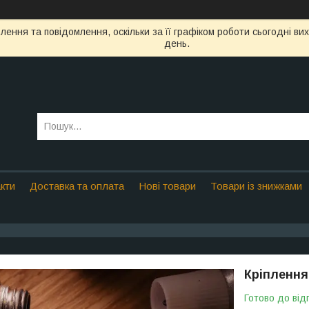
ення та повідомлення, оскільки за її графіком роботи сьогодні в
день.
кти
Доставка та оплата
Нові товари
Товари із знижками
Кріплення
Готово до від