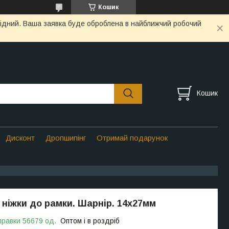
Кошик
ихідний. Ваша заявка буде оброблена в найближчий робочий
Кошик
Дисконт
Дропшипінг
Отримай подарунок
 ніжки до рамки. Шарнір. 14х27мм
правки 56679 од.
Оптом і в роздріб