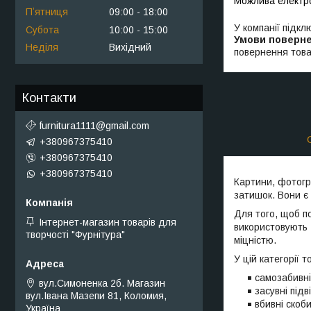
Пʼятниця
09:00
18:00
У компанії підкл
Субота
10:00
15:00
Неділя
Вихідний
повернення това
Контакти
furnitura1111@gmail.com
+380967375410
+380967375410
+380967375410
Картини, фотогр
затишок. Вони є 
Для того, щоб по
Інтернет-магазин товарів для
використовують
творчості "Фурнітура"
міцністю.
У цій категорії 
самозабивні
вул.Симоненка 2б. Магазин
засувні під
вул.Івана Мазепи 81, Коломия,
вбивні скоби
Україна