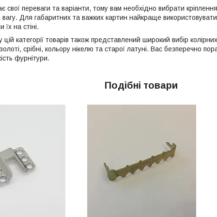
ає свої переваги та варіанти, тому вам необхідно вибрати кріпленн
 вагу. Для габаритних та важких картин найкраще використовувати с
 їх на стіні.
 у цій категорії товарів також представлений широкий вибір колірн
 золоті, срібні, кольору нікелю та старої латуні. Вас безперечно п
кість фурнітури.
Подібні товари