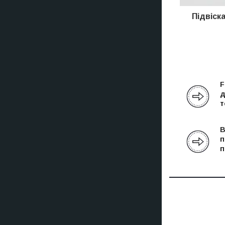
Підвіск
F
д
т
В
п
п