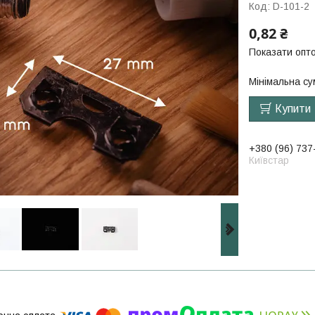
Код:
D-101-2
0,82 ₴
Показати опто
Мінімальна су
Купити
+380 (96) 737
Київстар