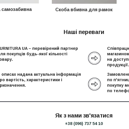
а самозабивна
Скоба вбивна
для рамок
Наші переваги
URNITURA UA – перевірений партнер
Співпрацю
ля покупців будь-якої кількості
магазином
овару.
на доступн
продукції.
 описах надана актуальна інформація
Замовленн
ро вартість, характеристики і
по п'ятни
ризначення.
покупку м
по телефо
Як з нами зв'язатися
+38 (096) 737 54 10