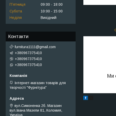
Пʼятниця
09:00
18:00
Субота
10:00
15:00
Неділя
Вихідний
Контакти
furnitura1111@gmail.com
+380967375410
+380967375410
+380967375410
Ми 
Інтернет-магазин товарів для
творчості "Фурнітура"
вул.Симоненка 2б. Магазин
вул.Івана Мазепи 81, Коломия,
Україна