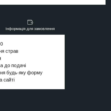
Інформація для замовлення
30
ня страв
я
а до подачі
ння будь-яку форму
а сайті