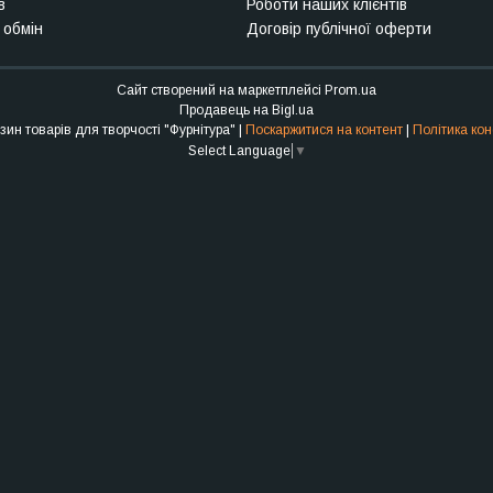
в
Роботи наших клієнтів
 обмін
Договір публічної оферти
Сайт створений на маркетплейсі
Prom.ua
Продавець на Bigl.ua
Інтернет-магазин товарів для творчості "Фурнітура" |
Поскаржитися на контент
|
Політика кон
Select Language
▼