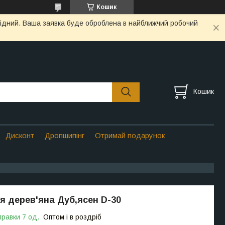
Кошик
ихідний. Ваша заявка буде оброблена в найближчий робочий
Кошик
Дисконт
Дропшипінг
Отримай подарунок
 дерев'яна Дуб,ясен D-30
правки 7 од.
Оптом і в роздріб