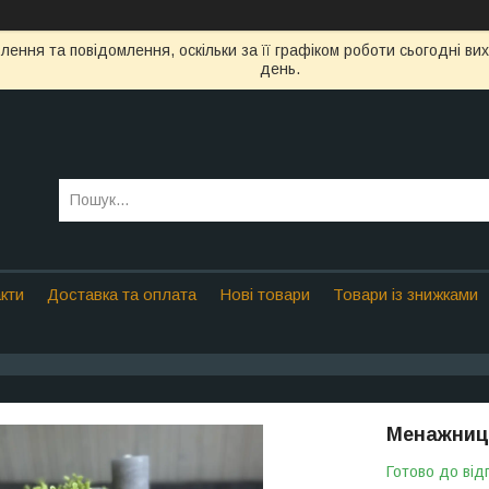
ення та повідомлення, оскільки за її графіком роботи сьогодні в
день.
кти
Доставка та оплата
Нові товари
Товари із знижками
Менажниця
Готово до від