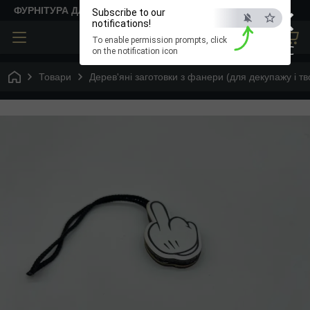
×
ФУРНІТУРА ДЛЯ ТВОРЧОСТІ
Subscribe to our
notifications!
To enable permission prompts, click
ESC
on the notification icon
Товари
Дерев'яні заготовки з фанери (для декупажу і тв