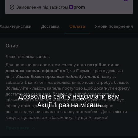
Замовлення під захистом
Характеристики
Доставка
Оплата
Умови повернення
Опис
Лише декілька капель
Для наповнення ароматом салону авто
потрібно лише
декілька капель ефірної олії
, чи її суміші, раз в декілька
днів.
Увага! Кожен організм індивідуальний
, комусь
забагато 1 каплі олії на декілька днів, хтось потребує більше.
Збільшуйте кількість капель поступово щоб досягнути ефекту
достатнього саме вам. Всередині виробу знаходиться
Дозвольте сайту надсилати вам
щільний фетр чорного кольору, який акумулює та втримує
Акції 1 раз на місяць
ефірну олію від швидкого випаровування, рівномірно
розповсюджуючи запах по салону автомобіля. Деякі клієнти
кажуть, що пахне аж в багажнику. Ну що ж, віримо!
Приховати