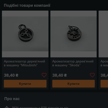
Подібні товари компанії
Ароматизатор дерев'яний
Ароматизатор дерев'яний
Аром
в машину "Mitsubishi"
в машину "Skoda"
в м
38,40
38,40
38,
₴
₴
Купити
Купити
Про нас
96% позитивних з 838 відгуків за рік