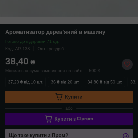
Ароматизатор дерев'яний в машину
Готово до відправки 71 од.
Код: AR-138
Опт і роздріб
38,40
₴
Мінімальна сума замовлення на сайті — 500 ₴
37,20 ₴
від 10 шт.
36 ₴
від 20 шт.
34,80 ₴
від 50 шт.
33,
Купити
або
Купити з
Що таке купити з Пром?